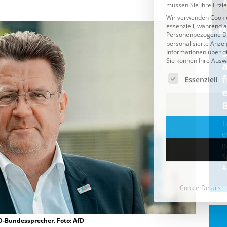
Cookie-Details
CDU & Ampel wollen nach
der Wahl wieder Afghanen
a
einfliegen: Zeit für ein
Asylmoratorium!
Die Bundesregierung und die CDU
halten die Wähler für dumm! Weil die
T
Stimmung wegen der von Afghanen
e
verübten Anschläge kippte, wurden die
g
Flüge vor der
[...]
S
A
D-Bundessprecher. Foto: AfD