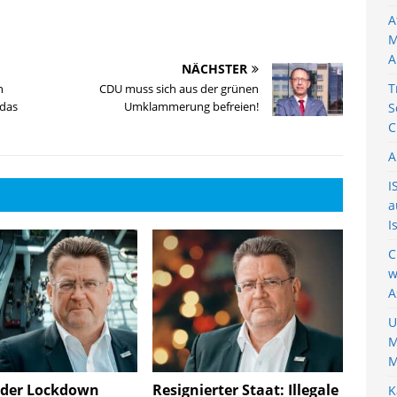
A
M
A
NÄCHSTER
T
n
CDU muss sich aus der grünen
 das
Umklammerung befreien!
S
C
A
I
a
I
C
w
A
U
M
M
eder Lockdown
Resignierter Staat: Illegale
K