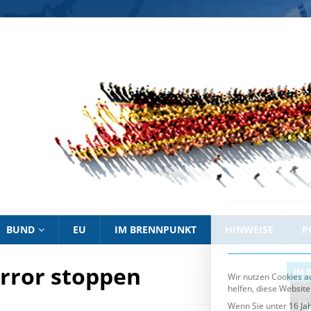
Wir nutzen Cookies au
helfen, diese Website
Wenn Sie unter 16 Jah
müssen Sie Ihre Erzi
Wir verwenden Cookie
essenziell, während a
Personenbezogene Date
personalisierte Anze
Informationen über d
Sie können Ihre Ausw
Es folgt eine List
Essenziell
BUND
EU
IM BRENNPUNKT
HINWEISE
P
rror stoppen
IM BRENNPUNKT
IM 