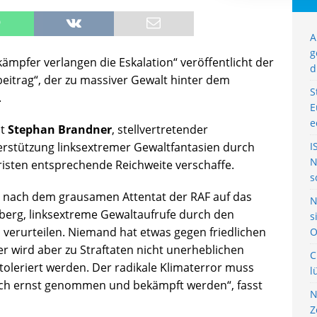
A
g
kämpfer verlangen die Eskalation“ veröffentlicht der
d
eitrag“, der zu massiver Gewalt hinter dem
S
.
E
e
ht
Stephan Brandner
, stellvertretender
erstützung linksextremer Gewaltfantasien durch
I
N
oristen entsprechende Reichweite verschaffe.
s
re nach dem grausamen Attentat der RAF auf das
N
berg, linksextreme Gewaltaufrufe durch den
s
zu verurteilen. Niemand hat etwas gegen friedlichen
O
er wird aber zu Straftaten nicht unerheblichen
C
oleriert werden. Der radikale Klimaterror muss
l
ich ernst genommen und bekämpft werden“, fasst
N
Z