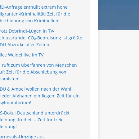
fD-Anfrage enthüllt extrem hohe
igranten-Kriminalität: Zeit für die
bschiebung von Kriminellen!
rotz Dobrindt-Lügen in TV-
chlussrunde: CO₂-Bepreisung ist größte
DU-Abzocke aller Zeiten!
lice Weidel live im TV!
S ruft zum Überfahren von Menschen
uf: Zeit für die Abschiebung von
slamisten!
DU & Ampel wollen nach der Wahl
ieder Afghanen einfliegen: Zeit für ein
sylmoratorium!
S-Doku: Deutschland unterdrückt
einungsfreiheit – Zeit für freie
einung!
arnevals-Umzüge aus