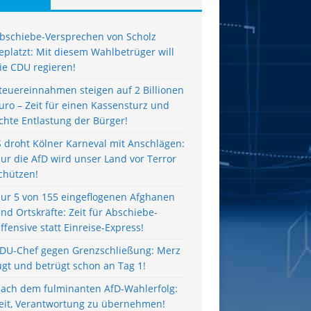
bschiebe-Versprechen von Scholz
eplatzt: Mit diesem Wahlbetrüger will
ie CDU regieren!
teuereinnahmen steigen auf 2 Billionen
uro – Zeit für einen Kassensturz und
chte Entlastung der Bürger!
S droht Kölner Karneval mit Anschlägen:
ur die AfD wird unser Land vor Terror
chützen!
ur 5 von 155 eingeflogenen Afghanen
ind Ortskräfte: Zeit für Abschiebe-
ffensive statt Einreise-Express!
DU-Chef gegen Grenzschließung: Merz
ügt und betrügt schon an Tag 1!
ach dem fulminanten AfD-Wahlerfolg:
eit, Verantwortung zu übernehmen!