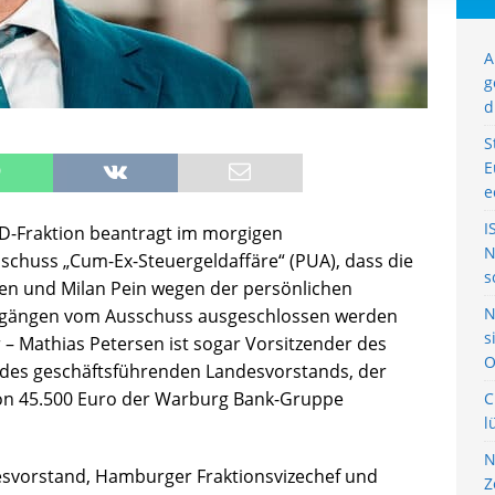
A
g
d
S
E
e
I
fD-Fraktion beantragt im morgigen
N
chuss „Cum-Ex-Steuergeldaffäre“ (PUA), dass die
s
en und Milan Pein wegen der persönlichen
N
orgängen vom Ausschuss ausgeschlossen werden
s
 – Mathias Petersen ist sogar Vorsitzender des
O
 des geschäftsführenden Landesvorstands, der
on 45.500 Euro der Warburg Bank-Gruppe
C
l
N
desvorstand, Hamburger Fraktionsvizechef und
Z