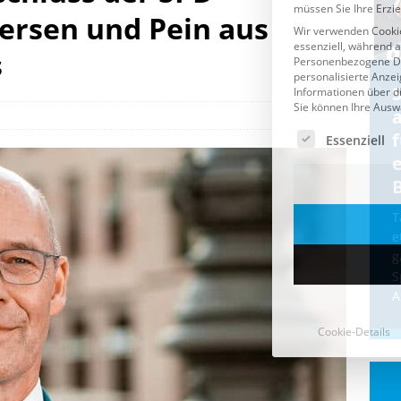
ersen und Pein aus
s
Cookie-Details
CDU & Ampel wollen nach
der Wahl wieder Afghanen
a
einfliegen: Zeit für ein
Asylmoratorium!
Die Bundesregierung und die CDU
halten die Wähler für dumm! Weil die
T
Stimmung wegen der von Afghanen
e
verübten Anschläge kippte, wurden die
g
Flüge vor der
[...]
S
A