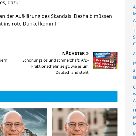
es, dazu:
A
M
 an der Aufklärung des Skandals. Deshalb müssen
A
ht ins rote Dunkel kommt.“
T
S
C
NÄCHSTER
A
uern
Schonungslos und schmerzhaft: AfD-
I
Fraktionschefin zeigt, wie es um
a
Deutschland steht
I
C
w
A
U
M
M
K