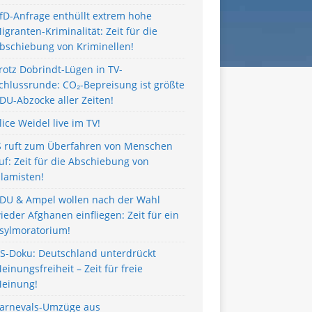
fD-Anfrage enthüllt extrem hohe
igranten-Kriminalität: Zeit für die
bschiebung von Kriminellen!
rotz Dobrindt-Lügen in TV-
chlussrunde: CO₂-Bepreisung ist größte
DU-Abzocke aller Zeiten!
lice Weidel live im TV!
S ruft zum Überfahren von Menschen
uf: Zeit für die Abschiebung von
slamisten!
DU & Ampel wollen nach der Wahl
ieder Afghanen einfliegen: Zeit für ein
sylmoratorium!
S-Doku: Deutschland unterdrückt
einungsfreiheit – Zeit für freie
einung!
arnevals-Umzüge aus