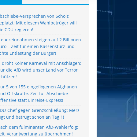
bschiebe-Versprechen von Scholz
eplatzt: Mit diesem Wahlbetrüger will
ie CDU regieren!
teuereinnahmen steigen auf 2 Billionen
uro – Zeit für einen Kassensturz und
chte Entlastung der Bürger!
S droht Kölner Karneval mit Anschlägen:
ur die AfD wird unser Land vor Terror
chützen!
ur 5 von 155 eingeflogenen Afghanen
ind Ortskräfte: Zeit für Abschiebe-
ffensive statt Einreise-Express!
DU-Chef gegen Grenzschließung: Merz
ügt und betrügt schon an Tag 1!
ach dem fulminanten AfD-Wahlerfolg:
eit, Verantwortung zu übernehmen!