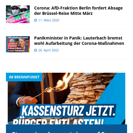
Corona: AfD-Fraktion Berlin fordert Absage
der Brüssel-Reise Mitte März
11. März 2020
Panikminister in Panik: Lauterbach bremst
wohl Aufarbeitung der Corona-Maßnahmen
26. April 2022
IM BRENNPUNKT
I