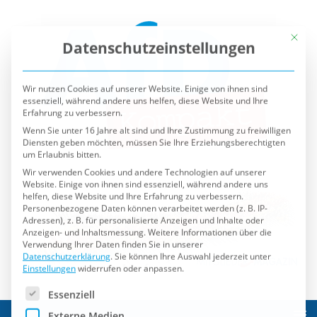
Mit die
Datenschutzeinstellungen
Wir nutzen Cookies auf unserer Website. Einige von ihnen sind
essenziell, während andere uns helfen, diese Website und Ihre
Erfahrung zu verbessern.
Wenn Sie unter 16 Jahre alt sind und Ihre Zustimmung zu freiwilligen
Diensten geben möchten, müssen Sie Ihre Erziehungsberechtigten
um Erlaubnis bitten.
Wir verwenden Cookies und andere Technologien auf unserer
Website. Einige von ihnen sind essenziell, während andere uns
helfen, diese Website und Ihre Erfahrung zu verbessern.
Personenbezogene Daten können verarbeitet werden (z. B. IP-
Adressen), z. B. für personalisierte Anzeigen und Inhalte oder
Anzeigen- und Inhaltsmessung.
Weitere Informationen über die
Verwendung Ihrer Daten finden Sie in unserer
Datenschutzerklärung
.
Sie können Ihre Auswahl jederzeit unter
Einstellungen
widerrufen oder anpassen.
Es folgt eine Liste der Service-Gruppen, für die eine Einwilli
Essenziell
Externe Medien