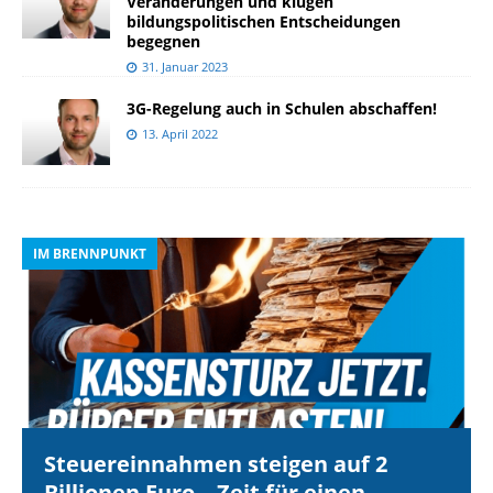
Veränderungen und klugen
bildungspolitischen Entscheidungen
begegnen
31. Januar 2023
3G-Regelung auch in Schulen abschaffen!
13. April 2022
IM BRENNPUNKT
I
Steuereinnahmen steigen auf 2
Billionen Euro – Zeit für einen