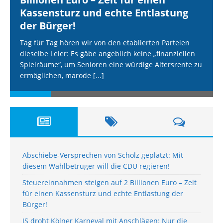
Kassensturz und echte Entlastung
der Bürger!
Tag für Tag hören wir von den etablierten Parteien
dieselbe Leier: Es gäbe angeblich keine „finanziellen
Spielräume“, um Senioren eine würdige Altersrente zu
ermöglichen, marode
[...]
Abschiebe-Versprechen von Scholz geplatzt: Mit
diesem Wahlbetrüger will die CDU regieren!
Steuereinnahmen steigen auf 2 Billionen Euro – Zeit
für einen Kassensturz und echte Entlastung der
Bürger!
IS droht Kölner Karneval mit Anschlägen: Nur die