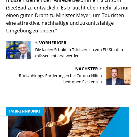
müssen Gemeinden Anreize bekommen, sich zum
(See)Bad zu entwickeln. Es braucht eben mehr als nur
einen guten Draht zu Minister Meyer, um Touristen
eine attraktive, nachhaltige und zukunftsfähige
Umgebung zu bieten.“
VORHERIGER
Die faulen Schulden-Tricksereien von EU-Staaten
müssen entlarvt werden
NÄCHSTER
Rückzahlungs-Forderungen bei Corona-Hilfen
bedrohen Existenzen
IM BRENNPUNKT
I