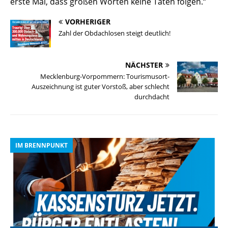
erste Mal, dass großen Worten keine Taten folgen.“
VORHERIGER
Zahl der Obdachlosen steigt deutlich!
NÄCHSTER
Mecklenburg-Vorpommern: Tourismusort-
Auszeichnung ist guter Vorstoß, aber schlecht
durchdacht
IM BRENNPUNKT
I