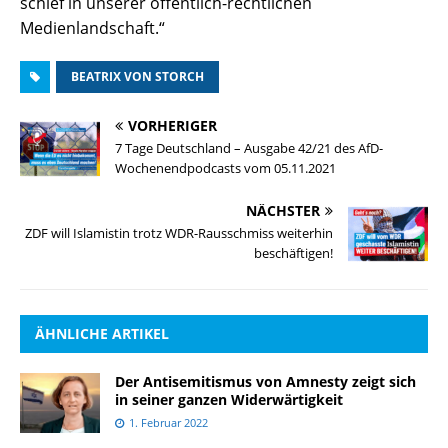
schief in unserer öffentlich-rechtlichen
Medienlandschaft.“
BEATRIX VON STORCH
VORHERIGER
7 Tage Deutschland – Ausgabe 42/21 des AfD-
Wochenendpodcasts vom 05.11.2021
NÄCHSTER
ZDF will Islamistin trotz WDR-Rausschmiss weiterhin
beschäftigen!
ÄHNLICHE ARTIKEL
Der Antisemitismus von Amnesty zeigt sich
in seiner ganzen Widerwärtigkeit
1. Februar 2022