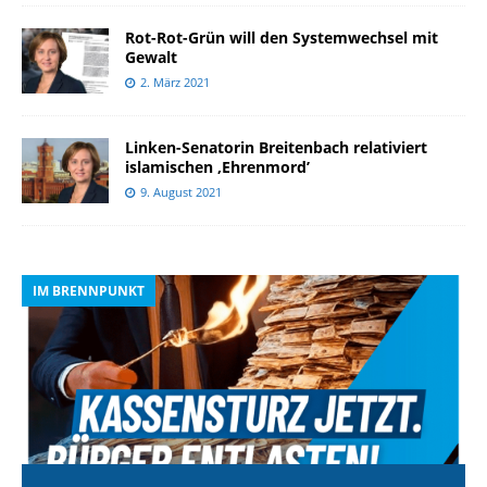
Rot-Rot-Grün will den Systemwechsel mit
Gewalt
2. März 2021
Linken-Senatorin Breitenbach relativiert
islamischen ,Ehrenmord’
9. August 2021
IM BRENNPUNKT
I