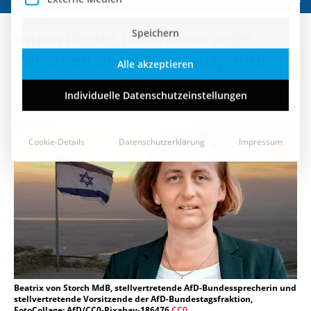
Speichern
Importierter Judenhass zeigt
Alle akzeptieren
Versagen der Migrationspolitik
Individuelle Datenschutzeinstellungen
23. März 2022
Cookie-Details
Datenschutzerklärung
Impressum
Beatrix von Storch MdB, stellvertretende AfD-Bundessprecherin und
stellvertretende Vorsitzende der AfD-Bundestagsfraktion,
FotoCollage: AfD/CC0-Pixabay-186476
CC0