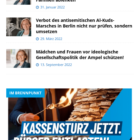
31. Januar 2022
Verbot des antisemitischen Al-Kuds-
Marsches in Berlin nicht nur prüfen, sondern
umsetzen
29. März 2022
Mädchen und Frauen vor ideologische
Gesellschaftspolitik der Ampel schützen!
13. September 2022
IM BRENNPUNKT
I