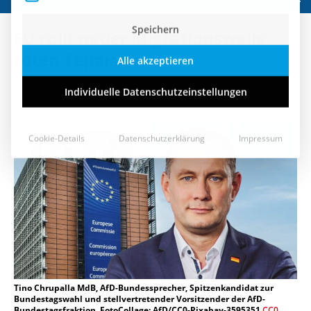
Speichern
EU rollt neuer Migrationswelle
Alle akzeptieren
roten Teppich aus
Individuelle Datenschutzeinstellungen
19. August 2021
Cookie-Details
Datenschutzerklärung
Impressum
Tino Chrupalla MdB, AfD-Bundessprecher, Spitzenkandidat zur
Bundestagswahl und stellvertretender Vorsitzender der AfD-
Bundestagsfraktion, FotoCollage: AfD/CC0-Pixabay-3595351
CC0