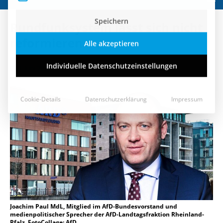
Speichern
Rundfunksystem lässt sich nicht
Alle akzeptieren
reformieren
Individuelle Datenschutzeinstellungen
9. Juni 2021
Cookie-Details
Datenschutzerklärung
Impressum
Joachim Paul MdL, Mitglied im AfD-Bundesvorstand und
medienpolitischer Sprecher der AfD-Landtagsfraktion Rheinland-
Pfalz, FotoCollage: AfD