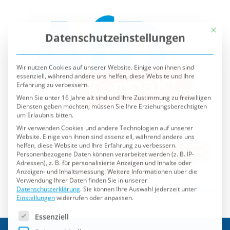
Mit die
Datenschutzeinstellungen
Wir nutzen Cookies auf unserer Website. Einige von ihnen sind
essenziell, während andere uns helfen, diese Website und Ihre
Erfahrung zu verbessern.
Wenn Sie unter 16 Jahre alt sind und Ihre Zustimmung zu freiwilligen
Diensten geben möchten, müssen Sie Ihre Erziehungsberechtigten
um Erlaubnis bitten.
Wir verwenden Cookies und andere Technologien auf unserer
Website. Einige von ihnen sind essenziell, während andere uns
helfen, diese Website und Ihre Erfahrung zu verbessern.
Personenbezogene Daten können verarbeitet werden (z. B. IP-
Adressen), z. B. für personalisierte Anzeigen und Inhalte oder
Anzeigen- und Inhaltsmessung.
Weitere Informationen über die
Verwendung Ihrer Daten finden Sie in unserer
Datenschutzerklärung
.
Sie können Ihre Auswahl jederzeit unter
Einstellungen
widerrufen oder anpassen.
Es folgt eine Liste der Service-Gruppen, für die eine Einwilli
Essenziell
Externe Medien