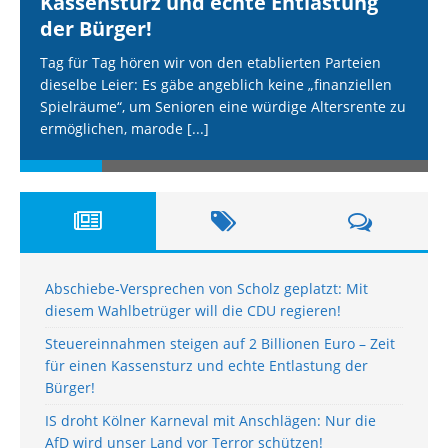
Kassensturz und echte Entlastung
der Bürger!
Tag für Tag hören wir von den etablierten Parteien
dieselbe Leier: Es gäbe angeblich keine „finanziellen
Spielräume“, um Senioren eine würdige Altersrente zu
ermöglichen, marode
[...]
Abschiebe-Versprechen von Scholz geplatzt: Mit
diesem Wahlbetrüger will die CDU regieren!
Steuereinnahmen steigen auf 2 Billionen Euro – Zeit
für einen Kassensturz und echte Entlastung der
Bürger!
IS droht Kölner Karneval mit Anschlägen: Nur die
AfD wird unser Land vor Terror schützen!