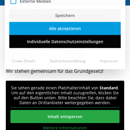
Speichern
Mitglied im Bundesvorstand |
Alle akzeptieren
Joana Cotar zum Grundgesetz
Individuelle Datenschutzeinstellungen
1. März 2022
Cookie-Details
Datenschutzerklärung
Impressum
Wir stehen gemeinsam für das Grundgesetz!
Sie sehen gerade einen Platzhalterinhalt von
Standard
.
Um auf den eigentlichen Inhalt zuzugreifen, klicken Sie
auf den Button unten. Bitte beachten Sie, dass dabei
Daten an Drittanbieter weitergegeben werden.
Inhalt entsperren
Weitere Informationen