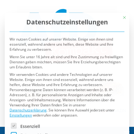
Mit die
Datenschutzeinstellungen
Wir nutzen Cookies auf unserer Website. Einige von ihnen sind
essenziell, während andere uns helfen, diese Website und Ihre
Erfahrung zu verbessern.
Wenn Sie unter 16 Jahre alt sind und Ihre Zustimmung zu freiwilligen
Diensten geben möchten, müssen Sie Ihre Erziehungsberechtigten
um Erlaubnis bitten.
Wir verwenden Cookies und andere Technologien auf unserer
Website. Einige von ihnen sind essenziell, während andere uns
helfen, diese Website und Ihre Erfahrung zu verbessern.
Personenbezogene Daten können verarbeitet werden (z. B. IP-
Adressen), z. B. für personalisierte Anzeigen und Inhalte oder
Anzeigen- und Inhaltsmessung.
Weitere Informationen über die
Verwendung Ihrer Daten finden Sie in unserer
Datenschutzerklärung
.
Sie können Ihre Auswahl jederzeit unter
Einstellungen
widerrufen oder anpassen.
Es folgt eine Liste der Service-Gruppen, für die eine Einwilli
Essenziell
Externe Medien