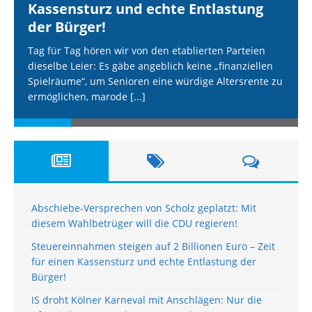
Kassensturz und echte Entlastung
der Bürger!
Tag für Tag hören wir von den etablierten Parteien
dieselbe Leier: Es gäbe angeblich keine „finanziellen
Spielräume“, um Senioren eine würdige Altersrente zu
ermöglichen, marode
[...]
Abschiebe-Versprechen von Scholz geplatzt: Mit
diesem Wahlbetrüger will die CDU regieren!
Steuereinnahmen steigen auf 2 Billionen Euro – Zeit
für einen Kassensturz und echte Entlastung der
Bürger!
IS droht Kölner Karneval mit Anschlägen: Nur die