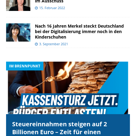
im Ausschuss
15. Februar 2022
Nach 16 Jahren Merkel steckt Deutschland
bei der Digitalisierung immer noch in den
Kinderschuhen
3. September 2021
IM BRENNPUNKT
I
Steuereinnahmen steigen auf 2
Billionen Euro – Zeit für einen