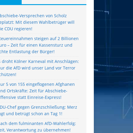
bschiebe-Versprechen von Scholz
eplatzt: Mit diesem Wahlbetrüger will
ie CDU regieren!
teuereinnahmen steigen auf 2 Billionen
uro – Zeit für einen Kassensturz und
chte Entlastung der Bürger!
S droht Kölner Karneval mit Anschlägen:
ur die AfD wird unser Land vor Terror
chützen!
ur 5 von 155 eingeflogenen Afghanen
ind Ortskräfte: Zeit für Abschiebe-
ffensive statt Einreise-Express!
DU-Chef gegen Grenzschließung: Merz
ügt und betrügt schon an Tag 1!
ach dem fulminanten AfD-Wahlerfolg:
eit, Verantwortung zu übernehmen!