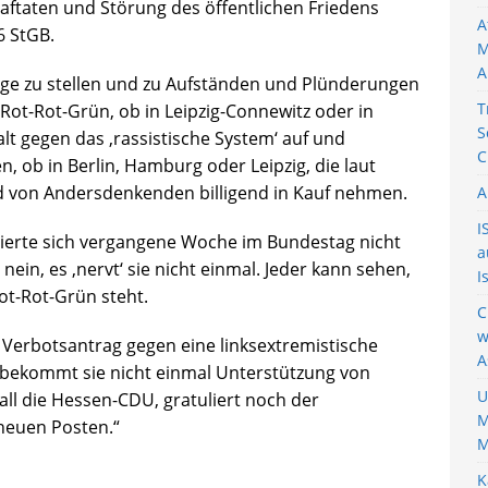
aftaten und Störung des öffentlichen Friedens
A
6 StGB.
M
A
ge zu stellen und zu Aufständen und Plünderungen
T
 Rot-Rot-Grün, ob in Leipzig-Connewitz oder in
S
lt gegen das ‚rassistische System‘ auf und
C
en, ob in Berlin, Hamburg oder Leipzig, die laut
d von Andersdenkenden billigend in Kauf nehmen.
A
I
ierte sich vergangene Woche im Bundestag nicht
a
ein, es ‚nervt‘ sie nicht einmal. Jeder kann sehen,
I
Rot-Rot-Grün steht.
C
w
Verbotsantrag gegen eine linksextremistische
A
, bekommt sie nicht einmal Unterstützung von
U
all die Hessen-CDU, gratuliert noch der
M
neuen Posten.“
M
K