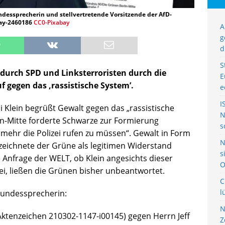
ndessprecherin und stellvertretende Vorsitzende der AfD-
bay-2460186
CC0-Pixabay
A
g
d
S
urch SPD und Linksterroristen durch die
E
f gegen das ‚rassistische System’.
e
I
si Klein begrüßt Gewalt gegen das „rassistische
N
in-Mitte forderte Schwarze zur Formierung
s
mehr die Polizei rufen zu müssen“. Gewalt in Form
N
eichnete der Grüne als legitimen Widerstand
s
ne Anfrage der WELT, ob Klein angesichts dieser
O
ei, ließen die Grünen bisher unbeantwortet.
C
l
 Bundessprecherin:
N
 Aktenzeichen 210302-1147-i00145) gegen Herrn Jeff
Z