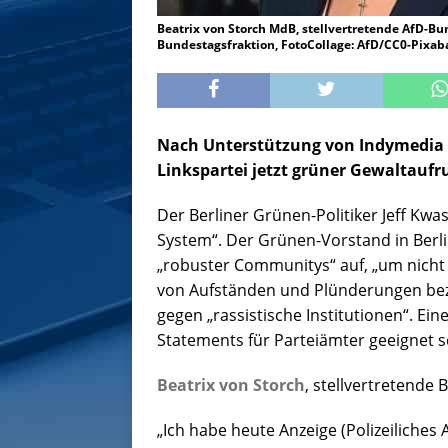
Beatrix von Storch MdB, stellvertretende AfD-Bu
Bundestagsfraktion, FotoCollage: AfD/CC0-Pixa
Nach Unterstützung von Indymedia d
Linkspartei jetzt grüner Gewaltaufru
Der Berliner Grünen-Politiker Jeff Kwa
System“. Der Grünen-Vorstand in Berl
„robuster Communitys“ auf, „um nicht 
von Aufständen und Plünderungen bez
gegen „rassistische Institutionen“. Ei
Statements für Parteiämter geeignet s
Beatrix von Storch
, stellvertretende
„Ich habe heute Anzeige (Polizeiliches