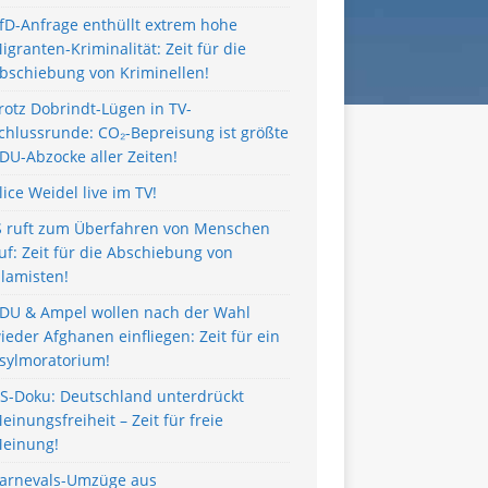
fD-Anfrage enthüllt extrem hohe
igranten-Kriminalität: Zeit für die
bschiebung von Kriminellen!
rotz Dobrindt-Lügen in TV-
chlussrunde: CO₂-Bepreisung ist größte
DU-Abzocke aller Zeiten!
lice Weidel live im TV!
S ruft zum Überfahren von Menschen
uf: Zeit für die Abschiebung von
slamisten!
DU & Ampel wollen nach der Wahl
ieder Afghanen einfliegen: Zeit für ein
sylmoratorium!
S-Doku: Deutschland unterdrückt
einungsfreiheit – Zeit für freie
einung!
arnevals-Umzüge aus