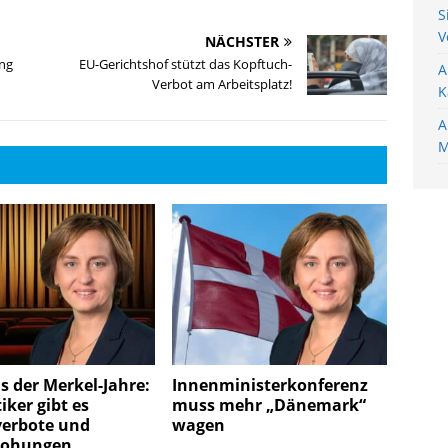
S
V
NÄCHSTER
ng
EU-Gerichtshof stützt das Kopftuch-
A
Verbot am Arbeitsplatz!
K
A
M
s der Merkel-Jahre:
Innenministerkonferenz
iker gibt es
muss mehr „Dänemark“
verbote und
wagen
rohungen