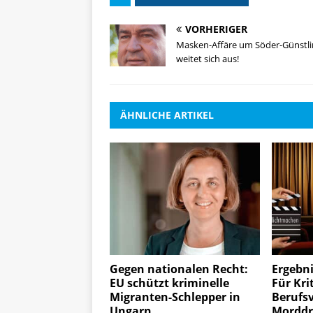
VORHERIGER
Masken-Affäre um Söder-Günstli
weitet sich aus!
ÄHNLICHE ARTIKEL
Gegen nationalen Recht:
Ergebni
EU schützt kriminelle
Für Krit
Migranten-Schlepper in
Berufs
Ungarn
Mordd