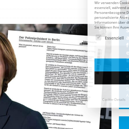
Cookie-Details
CDU & Ampel wollen nach
der Wahl wieder Afghanen
a
einfliegen: Zeit für ein
Asylmoratorium!
Die Bundesregierung und die CDU
halten die Wähler für dumm! Weil die
T
Stimmung wegen der von Afghanen
e
verübten Anschläge kippte, wurden die
g
Flüge vor der
[...]
S
A