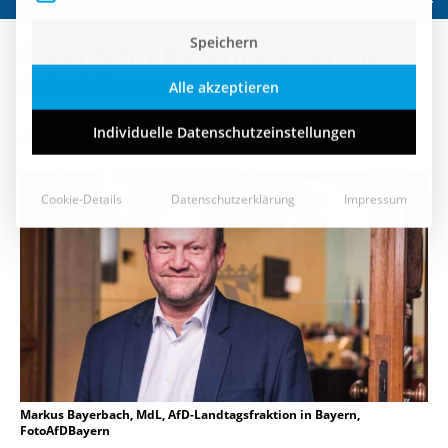
Speichern
Söder führt Bayern ins Corona-
Alle akzeptieren
Schul-Chaos
Individuelle Datenschutzeinstellungen
4. September 2020
Cookie-Details
Datenschutzerklärung
Impressum
Markus Bayerbach, MdL, AfD-Landtagsfraktion in Bayern,
FotoAfDBayern