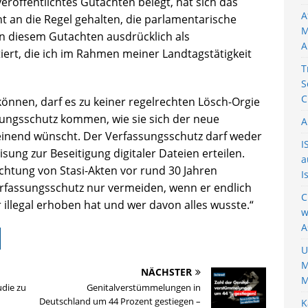
veröffentlichtes Gutachten belegt, hat sich das
A
 an die Regel gehalten, die parlamentarische
M
 in diesem Gutachten ausdrücklich als
A
iert, die ich im Rahmen meiner Landtagstätigkeit
T
S
C
können, darf es zu keiner regelrechten Lösch-Orgie
ungsschutz kommen, wie sie sich der neue
A
heinend wünscht. Der Verfassungsschutz darf weder
I
ung zur Beseitigung digitaler Dateien erteilen.
a
chtung von Stasi-Akten vor rund 30 Jahren
I
erfassungsschutz nur vermeiden, wenn er endlich
C
 illegal erhoben hat und wer davon alles wusste.“
w
A
U
M
NÄCHSTER
M
udie zu
Genitalverstümmelungen in
Deutschland um 44 Prozent gestiegen –
K