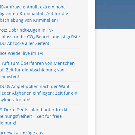
fD-Anfrage enthüllt extrem hohe
igranten-Kriminalität: Zeit für die
bschiebung von Kriminellen!
rotz Dobrindt-Lügen in TV-
chlussrunde: CO₂-Bepreisung ist größte
DU-Abzocke aller Zeiten!
lice Weidel live im TV!
S ruft zum Überfahren von Menschen
uf: Zeit für die Abschiebung von
slamisten!
DU & Ampel wollen nach der Wahl
ieder Afghanen einfliegen: Zeit für ein
sylmoratorium!
S-Doku: Deutschland unterdrückt
einungsfreiheit – Zeit für freie
einung!
arnevals-Umzüge aus