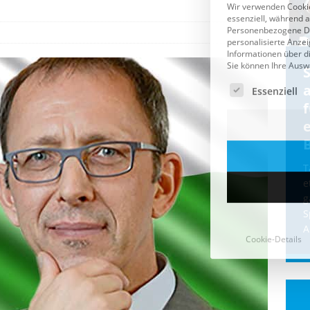
Cookie-Details
CDU & Ampel wollen nach
der Wahl wieder Afghanen
a
einfliegen: Zeit für ein
Asylmoratorium!
Die Bundesregierung und die CDU
halten die Wähler für dumm! Weil die
T
Stimmung wegen der von Afghanen
e
verübten Anschläge kippte, wurden die
g
Flüge vor der
[...]
S
A