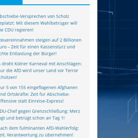
bschiebe-Versprechen von Scholz
eplatzt: Mit diesem Wahlbetrüger will
ie CDU regieren!
teuereinnahmen steigen auf 2 Billionen
uro – Zeit für einen Kassensturz und
chte Entlastung der Bürger!
S droht Kölner Karneval mit Anschlägen:
ur die AfD wird unser Land vor Terror
chützen!
ur 5 von 155 eingeflogenen Afghanen
ind Ortskräfte: Zeit für Abschiebe-
ffensive statt Einreise-Express!
DU-Chef gegen Grenzschließung: Merz
ügt und betrügt schon an Tag 1!
ach dem fulminanten AfD-Wahlerfolg:
eit, Verantwortung zu übernehmen!