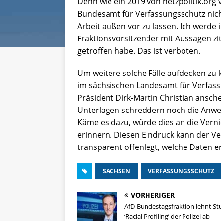
Denn wie ein 2019 von netzpolitik.org 
Bundesamt für Verfassungsschutz nicht
Arbeit außen vor zu lassen. Ich werde
Fraktionsvorsitzender mit Aussagen zit
getroffen habe. Das ist verboten.
Um weitere solche Fälle aufdecken zu 
im sächsischen Landesamt für Verfass
Präsident Dirk-Martin Christian ansc
Unterlagen schreddern noch die Anweis
Käme es dazu, würde dies an die Verni
erinnern. Diesen Eindruck kann der V
transparent offenlegt, welche Daten er
SACHSEN
VERFASSUNGSSCHUTZ
VORHERIGER
AfD-Bundestagsfraktion lehnt St
‘Racial Profiling’ der Polizei ab