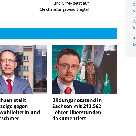
und Giffey setzt auf
S
Gleichstellungsbeauftragte!
V
A
K
A
M
hsen stellt
Bildungsnotstand in
zeige gegen
Sachsen mit 212.562
wahlleiterin und
Lehrer-Überstunden
tschmer
dokumentiert