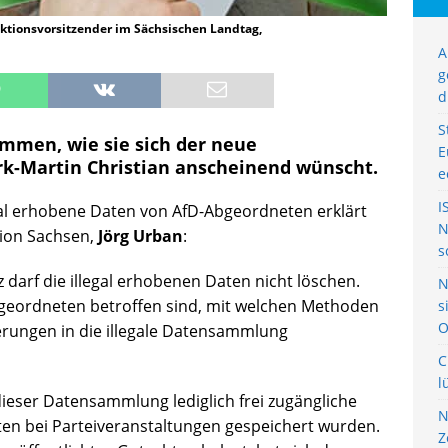
ktionsvorsitzender im Sächsischen Landtag,
A
g
d
S
ommen, wie sie sich der neue
E
rk-Martin Christian anscheinend wünscht.
e
I
gal erhobene Daten von AfD-Abgeordneten erklärt
N
tion Sachsen,
Jörg Urban
:
s
darf die illegal erhobenen Daten nicht löschen.
N
geordneten betroffen sind, mit welchen Methoden
s
O
erungen in die illegale Datensammlung
C
l
dieser Datensammlung lediglich frei zugängliche
N
 bei Parteiveranstaltungen gespeichert wurden.
Z