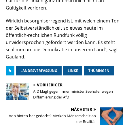
hat für die Linken ganz offensichtlich nicht an
Gültigkeit verloren.
Wirklich besorgniserregend ist, mit welch einem Ton
der Selbstverständlichkeit so etwas heute im
öffentlich-rechtlichen Rundfunk völlig
unwidersprochen gefordert werden kann. Es steht
schlimm um die Demokratie in unserem Land“, sagt
Gauland.
LANDESVERFASSUNG
LINKE
THÜRINGEN
VORHERIGER
AfD klagt gegen Innenminister Seehofer wegen
Diffamierung der AfD
NÄCHSTER
Von hinten-her-gedacht? Merkels Mär zerschellt an
der Realität