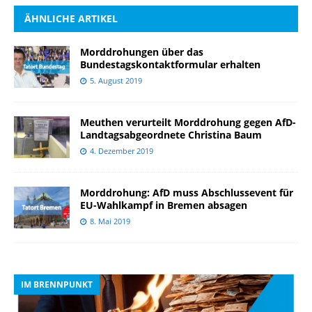
ÄHNLICHE ARTIKEL
Morddrohungen über das
Bundestagskontaktformular erhalten
5. August 2019
Meuthen verurteilt Morddrohung gegen AfD-
Landtagsabgeordnete Christina Baum
4. Dezember 2019
Morddrohung: AfD muss Abschlussevent für
EU-Wahlkampf in Bremen absagen
8. Mai 2019
IM BRENNPUNKT
I