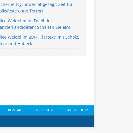
icherheitsgründen abgesagt: Zeit für
olksfeste ohne Terror!
lice Weidel beim Duell der
anzlerkandidaten: Schalten Sie ein!
lice Weidel im ZDF-„Klartext“ mit Scholz,
erz und Habeck
KONTAKT
IMPRESSUM
DATENSCHUTZ