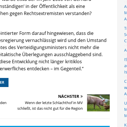
tändigen‘ in der Öffentlichkeit als eine
A
M
hen gegen Rechtsextremisten verstanden?
A
T
intierter Form darauf hingewiesen, dass die
S
esregierung vernachlässigt wird und den Umstand
C
mtes des Verteidigungsministers nicht mehr die
A
teitaktische Überlegungen ausschlaggebend sind.
I
iese Entwicklung nicht länger kritiklos
a
rwerfliches entdecken – im Gegenteil.“
I
C
TER
w
A
NÄCHSTER
 den
Wenn der letzte Schlachthof in MV
U
schließt, ist das nicht gut für die Region
M
M
K