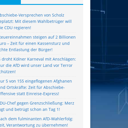
bschiebe-Versprechen von Scholz
eplatzt: Mit diesem Wahlbetrüger will
ie CDU regieren!
teuereinnahmen steigen auf 2 Billionen
uro – Zeit für einen Kassensturz und
chte Entlastung der Bürger!
S droht Kölner Karneval mit Anschlägen:
ur die AfD wird unser Land vor Terror
chützen!
ur 5 von 155 eingeflogenen Afghanen
ind Ortskräfte: Zeit für Abschiebe-
ffensive statt Einreise-Express!
DU-Chef gegen Grenzschließung: Merz
ügt und betrügt schon an Tag 1!
ach dem fulminanten AfD-Wahlerfolg:
eit, Verantwortung zu übernehmen!