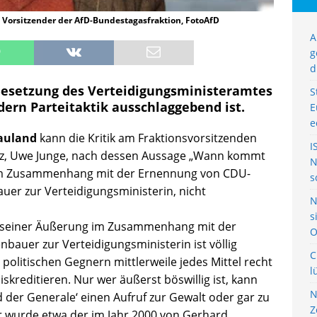
 Vorsitzender der AfD-Bundestagasfraktion, FotoAfD
A
g
d
e Besetzung des Verteidigungsministeramtes
S
ndern Parteitaktik ausschlaggebend ist.
E
e
Gauland
kann die Kritik am Fraktionsvorsitzenden
I
alz, Uwe Junge, nach dessen Aussage „Wann kommt
N
 im Zusammenhang mit der Ernennung von CDU-
s
er zur Verteidigungsministerin, nicht
N
s
ch seiner Äußerung im Zusammenhang mit der
O
auer zur Verteidigungsministerin ist völlig
C
politischen Gegnern mittlerweile jedes Mittel recht
l
diskreditieren. Nur wer äußerst böswillig ist, kann
N
 der Generale‘ einen Aufruf zur Gewalt oder gar zu
Z
r wurde etwa der im Jahr 2000 von Gerhard