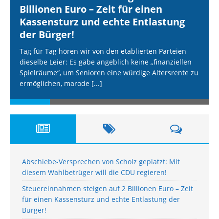
Billionen Euro – Zeit für einen
Kassensturz und echte Entlastung
der Bürger!
Tag für Tag hören wir von den etablierten Parteien
dieselbe Leier: Es gäbe angeblich keine „finanziellen
Spielräume“, um Senioren eine würdige Altersrente zu
ermöglichen, marode
[...]
Abschiebe-Versprechen von Scholz geplatzt: Mit
diesem Wahlbetrüger will die CDU regieren!
Steuereinnahmen steigen auf 2 Billionen Euro – Zeit
für einen Kassensturz und echte Entlastung der
Bürger!