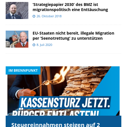
‘Strategiepapier 2030’ des BMZ ist
migrationspolitisch eine Enttäuschung
26. Oktober 2018
EU-Staaten nicht bereit, illegale Migration
per ‘Seenotrettung’ zu unterstützen
8. Juli 2020
IM BRENNPUNKT
I
Steuereinnahmen steigen auf 2