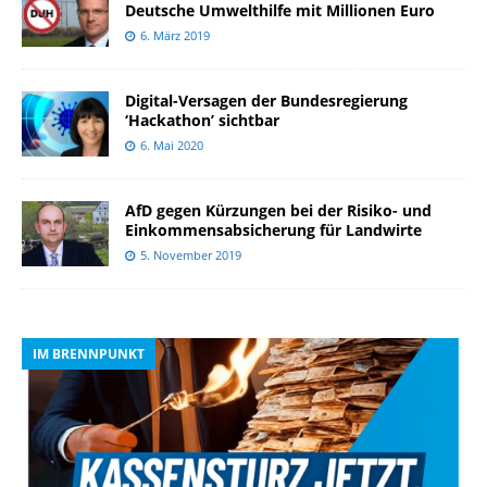
Deutsche Umwelthilfe mit Millionen Euro
6. März 2019
Digital-Versagen der Bundesregierung
‘Hackathon’ sichtbar
6. Mai 2020
AfD gegen Kürzungen bei der Risiko- und
Einkommensabsicherung für Landwirte
5. November 2019
IM BRENNPUNKT
I