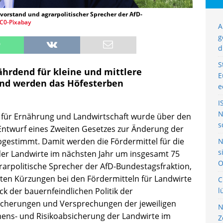
orstand und agrarpolitischer Sprecher der AfD-
C0-Pixabay
A
g
d
S
ährdend für kleine und mittlere
E
und werden das Höfesterben
e
I
N
 für Ernährung und Landwirtschaft wurde über den
s
ntwurf eines Zweiten Gesetzes zur Änderung der
bgestimmt. Damit werden die Fördermittel für die
N
s
er Landwirte im nächsten Jahr um insgesamt 75
O
rarpolitische Sprecher der AfD-Bundestagsfraktion,
nten Kürzungen bei den Fördermitteln für Landwirte
C
k der bauernfeindlichen Politik der
l
icherungen und Versprechungen der jeweiligen
N
mens- und Risikoabsicherung der Landwirte im
Z