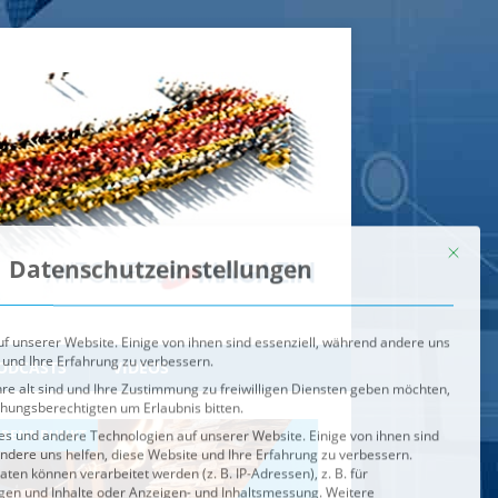
Mit dies
Datenschutzeinstellungen
f unserer Website. Einige von ihnen sind essenziell, während andere uns
 und Ihre Erfahrung zu verbessern.
re alt sind und Ihre Zustimmung zu freiwilligen Diensten geben möchten,
ehungsberechtigten um Erlaubnis bitten.
s und andere Technologien auf unserer Website. Einige von ihnen sind
ndere uns helfen, diese Website und Ihre Erfahrung zu verbessern.
n können verarbeitet werden (z. B. IP-Adressen), z. B. für
igen und Inhalte oder Anzeigen- und Inhaltsmessung.
Weitere
ie Verwendung Ihrer Daten finden Sie in unserer
Datenschutzerklärung
.
ahl jederzeit unter
Einstellungen
widerrufen oder anpassen.
e der Service-Gruppen, für die eine Einwilligung erteilt werden ka
Externe Medien
ODCASTS
VIDEOS
Speichern
BRENNPUNKT
IM BRENNPUNKT
Alle akzeptieren