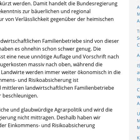
ekürzt werden. Damit handelt die Bundesregierung
A
kenntnis zur bäuerlichen und regional
M
ur von Verlässlichkeit gegenüber der heimischen
A
T
S
ndwirtschaftlichen Familienbetriebe sind von dieser
C
haben es ohnehin schon schwer genug. Die
A
sst eine neue unnötige Auflage und Vorschrift nach
zeugerkosten massiv nach oben, während die
I
Die Landwirte werden immer weiter ökonomisch in die
a
I
mmens- und Risikoabsicherung ist
 mittleren landwirtschaftlichen Familienbetriebe
C
r beschleunigen.
w
A
sliche und glaubwürdige Agrarpolitik und wird die
U
gierung nicht mittragen. Deshalb haben wir
M
 der Einkommens- und Risikoabsicherung
M
K