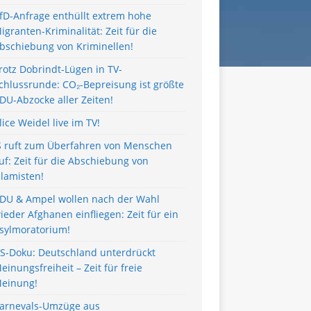
fD-Anfrage enthüllt extrem hohe
igranten-Kriminalität: Zeit für die
bschiebung von Kriminellen!
rotz Dobrindt-Lügen in TV-
chlussrunde: CO₂-Bepreisung ist größte
DU-Abzocke aller Zeiten!
lice Weidel live im TV!
S ruft zum Überfahren von Menschen
uf: Zeit für die Abschiebung von
slamisten!
DU & Ampel wollen nach der Wahl
ieder Afghanen einfliegen: Zeit für ein
sylmoratorium!
S-Doku: Deutschland unterdrückt
einungsfreiheit – Zeit für freie
einung!
arnevals-Umzüge aus