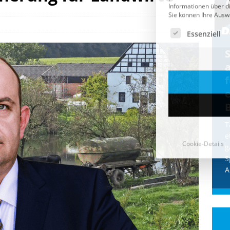
Cookie-Details
CDU & Ampel wollen nach
der Wahl wieder Afghanen
a
einfliegen: Zeit für ein
Asylmoratorium!
Die Bundesregierung und die CDU
halten die Wähler für dumm! Weil die
T
Stimmung wegen der von Afghanen
e
verübten Anschläge kippte, wurden die
g
Flüge vor der
[...]
S
A