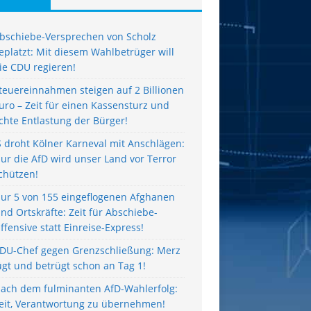
bschiebe-Versprechen von Scholz
eplatzt: Mit diesem Wahlbetrüger will
ie CDU regieren!
teuereinnahmen steigen auf 2 Billionen
uro – Zeit für einen Kassensturz und
chte Entlastung der Bürger!
S droht Kölner Karneval mit Anschlägen:
ur die AfD wird unser Land vor Terror
chützen!
ur 5 von 155 eingeflogenen Afghanen
ind Ortskräfte: Zeit für Abschiebe-
ffensive statt Einreise-Express!
DU-Chef gegen Grenzschließung: Merz
ügt und betrügt schon an Tag 1!
ach dem fulminanten AfD-Wahlerfolg:
eit, Verantwortung zu übernehmen!