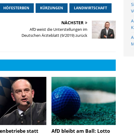
S
HÖFESTERBEN
KÜRZUNGEN
LANDWIRTSCHAFT
V
A
NÄCHSTER
K
AfD weist die Unterstellungen im
Deutschen Ärzteblatt (9/2019) zurück
A
M
enbetriebe statt
AfD bleibt am Ball: Lotto