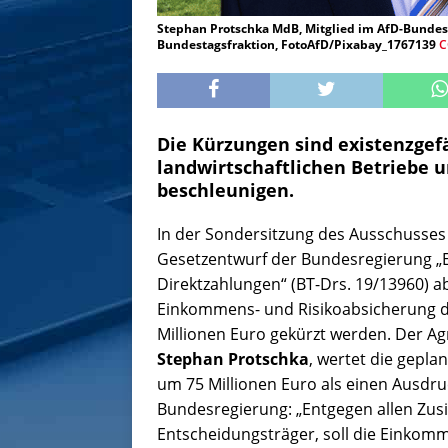
Stephan Protschka MdB, Mitglied im AfD-Bundesv
Bundestagsfraktion, FotoAfD/Pixabay_1767139
C
Die Kürzungen sind existenzgef
landwirtschaftlichen Betriebe 
beschleunigen.
In der Sondersitzung des Ausschusses
Gesetzentwurf der Bundesregierung „E
Direktzahlungen“ (BT-Drs. 19/13960) a
Einkommens- und Risikoabsicherung d
Millionen Euro gekürzt werden. Der Ag
Stephan Protschka
, wertet die gepla
um 75 Millionen Euro als einen Ausdruc
Bundesregierung: „Entgegen allen Zus
Entscheidungsträger, soll die Einkom