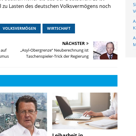
S
el zu Lasten des deutschen Volksvermögens noch
V
A
K
VOLKSVERMÖGEN
WIRTSCHAFT
A
NÄCHSTER
M
 auf
„Asyl-Obergrenze“ Neuberechnung ist
smus
Taschenspieler-Trick der Regierung
Leiharbeit in