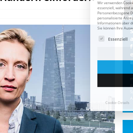
Cookie-Details
CDU & Ampel wollen nach
der Wahl wieder Afghanen
a
einfliegen: Zeit für ein
Asylmoratorium!
Die Bundesregierung und die CDU
halten die Wähler für dumm! Weil die
T
Stimmung wegen der von Afghanen
e
verübten Anschläge kippte, wurden die
g
Flüge vor der
[...]
S
A