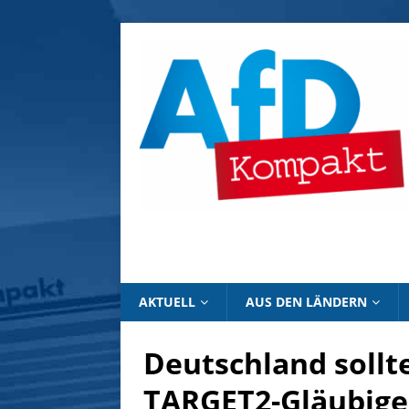
AKTUELL
AUS DEN LÄNDERN
Deutschland sollt
TARGET2-Gläubige