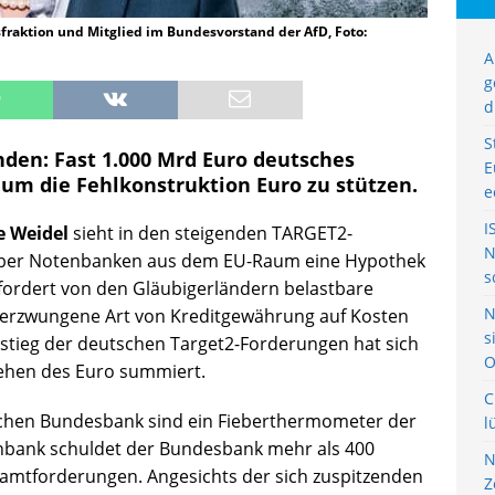
sfraktion und Mitglied im Bundesvorstand der AfD, Foto:
A
g
d
S
den: Fast 1.000 Mrd Euro deutsches
E
 um die Fehlkonstruktion Euro zu stützen.
e
I
ce Weidel
sieht in den steigenden TARGET2-
N
ber Notenbanken aus dem EU-Raum eine Hypothek
s
ordert von den Gläubigerländern belastbare
N
U erzwungene Art von Kreditgewährung auf Kosten
s
nstieg der deutschen Target2-Forderungen hat sich
O
tehen des Euro summiert.
C
chen Bundesbank sind ein Fieberthermometer der
l
otenbank schuldet der Bundesbank mehr als 400
N
Gesamtforderungen. Angesichts der sich zuspitzenden
Z