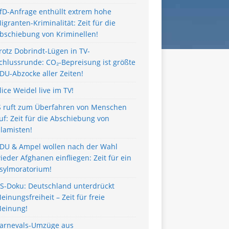
fD-Anfrage enthüllt extrem hohe
igranten-Kriminalität: Zeit für die
bschiebung von Kriminellen!
rotz Dobrindt-Lügen in TV-
chlussrunde: CO₂-Bepreisung ist größte
DU-Abzocke aller Zeiten!
lice Weidel live im TV!
S ruft zum Überfahren von Menschen
uf: Zeit für die Abschiebung von
slamisten!
DU & Ampel wollen nach der Wahl
ieder Afghanen einfliegen: Zeit für ein
sylmoratorium!
S-Doku: Deutschland unterdrückt
einungsfreiheit – Zeit für freie
einung!
arnevals-Umzüge aus