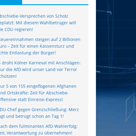
bschiebe-Versprechen von Scholz
eplatzt: Mit diesem Wahlbetrüger will
ie CDU regieren!
teuereinnahmen steigen auf 2 Billionen
uro – Zeit für einen Kassensturz und
chte Entlastung der Bürger!
S droht Kölner Karneval mit Anschlägen:
ur die AfD wird unser Land vor Terror
chützen!
ur 5 von 155 eingeflogenen Afghanen
ind Ortskräfte: Zeit für Abschiebe-
ffensive statt Einreise-Express!
DU-Chef gegen Grenzschließung: Merz
ügt und betrügt schon an Tag 1!
ach dem fulminanten AfD-Wahlerfolg:
eit, Verantwortung zu übernehmen!