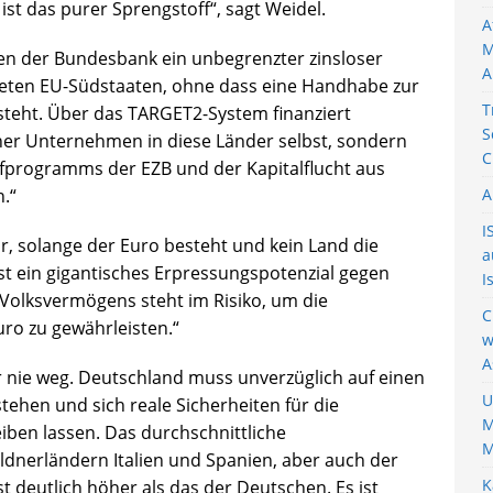
 ist das purer Sprengstoff“, sagt Weidel.
A
M
en der Bundesbank ein unbegrenzter zinsloser
A
deten EU-Südstaaten, ohne dass eine Handhabe zur
T
eht. Über das TARGET2-System finanziert
S
iner Unternehmen in diese Länder selbst, sondern
C
ufprogramms der EZB und der Kapitalflucht aus
.“
A
I
r, solange der Euro besteht und kein Land die
a
st ein gigantisches Erpressungspotenzial gegen
I
 Volksvermögens steht im Risiko, um die
C
uro zu gewährleisten.“
w
A
war nie weg. Deutschland muss unverzüglich auf einen
U
tehen und sich reale Sicherheiten für die
M
ben lassen. Das durchschnittliche
M
nerländern Italien und Spanien, aber auch der
K
 deutlich höher als das der Deutschen. Es ist