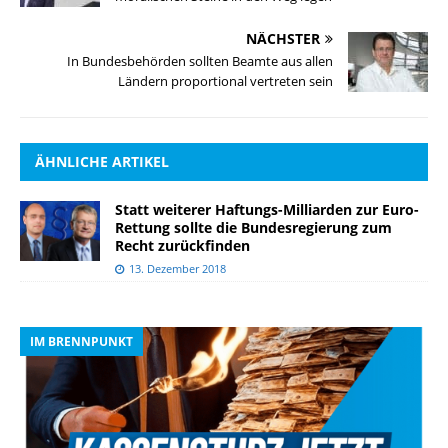
NÄCHSTER
In Bundesbehörden sollten Beamte aus allen
Ländern proportional vertreten sein
ÄHNLICHE ARTIKEL
Statt weiterer Haftungs-Milliarden zur Euro-
Rettung sollte die Bundesregierung zum
Recht zurückfinden
13. Dezember 2018
IM BRENNPUNKT
I