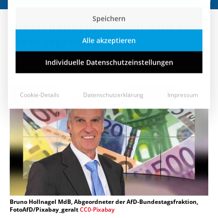
Speichern
Durch Bankenfusionen wird der
Alle akzeptieren
Staat erpressbarer
Individuelle Datenschutzeinstellungen
4. Februar 2019
Cookie-Details
Datenschutzerklärung
Impressum
Bruno Hollnagel MdB, Abgeordneter der AfD-Bundestagsfraktion,
FotoAfD/Pixabay_geralt
CC0-Pixabay