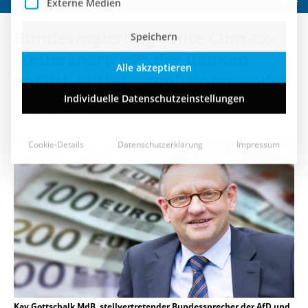
Speichern
Bundesregierung sollte Cum-Ex-
Alle akzeptieren
Steuerspartricks der Banken
endlich wirkungsvoll unterbinden
Individuelle Datenschutzeinstellungen
18. Januar 2019
Cookie-Details
Datenschutzerklärung
Impressum
Kay Gottschalk MdB, stellvertretender Bundessprecher der AfD und