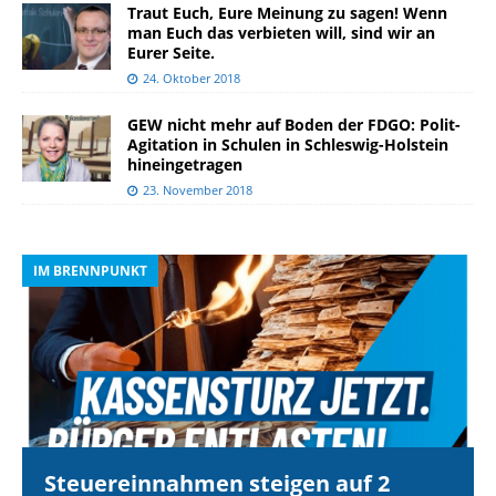
Traut Euch, Eure Meinung zu sagen! Wenn
man Euch das verbieten will, sind wir an
Eurer Seite.
24. Oktober 2018
GEW nicht mehr auf Boden der FDGO: Polit-
Agitation in Schulen in Schleswig-Holstein
hineingetragen
23. November 2018
IM BRENNPUNKT
I
Steuereinnahmen steigen auf 2