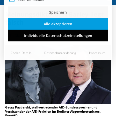
Speichern
Meinungsdiktatorin Barley liegt
Alle akzeptieren
falsch
Individuelle Datenschutzeinstellungen
11. Oktober 2018
Cookie-Details
Datenschutzerklärung
Impressum
Georg Pazderski, stellvertretender AfD-Bundessprecher und
Vorsitzender der AfD-Fraktion im Berliner Abgeordnetenhaus,
FotoAfD