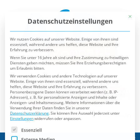
Mit die
Datenschutzeinstellungen
Wir nutzen Cookies auf unserer Website. Einige von ihnen sind
essenziell, während andere uns helfen, diese Website und Ihre
Erfahrung zu verbessern.
Wenn Sie unter 16 Jahre alt sind und Ihre Zustimmung zu freiwilligen
Diensten geben möchten, müssen Sie Ihre Erziehungsberechtigten
um Erlaubnis bitten.
Wir verwenden Cookies und andere Technologien auf unserer
Website. Einige von ihnen sind essenziell, während andere uns
helfen, diese Website und Ihre Erfahrung zu verbessern.
Personenbezogene Daten können verarbeitet werden (z. B. IP-
Adressen), z. B. für personalisierte Anzeigen und Inhalte oder
Anzeigen- und Inhaltsmessung.
Weitere Informationen über die
Verwendung Ihrer Daten finden Sie in unserer
Datenschutzerklärung
.
Sie können Ihre Auswahl jederzeit unter
Einstellungen
widerrufen oder anpassen.
Es folgt eine Liste der Service-Gruppen, für die eine Einwilli
Essenziell
Externe Medien