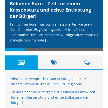
Billionen Euro – Zeit für einen
Kassensturz und echte Entlastung
der Bürger!
Tag für Tag hören wir von den etablierten Parteien
dieselbe Leier: Es gäbe angeblich keine „finanziellen
Spielräume“, um Senioren eine würdige Altersrente zu
ermöglichen, marode
[...]
Abschiebe-Versprechen von Scholz geplatzt: Mit
diesem Wahlbetrüger will die CDU regieren!
Steuereinnahmen steigen auf 2 Billionen Euro – Zeit
für einen Kassensturz und echte Entlastung der
Bürger!