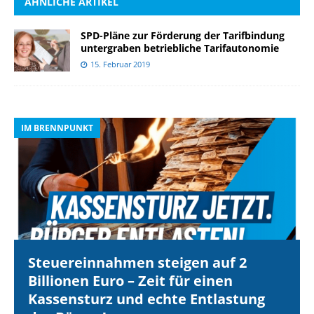
ÄHNLICHE ARTIKEL
SPD-Pläne zur Förderung der Tarifbindung
untergraben betriebliche Tarifautonomie
15. Februar 2019
IM BRENNPUNKT
I
Steuereinnahmen steigen auf 2
Billionen Euro – Zeit für einen
Kassensturz und echte Entlastung