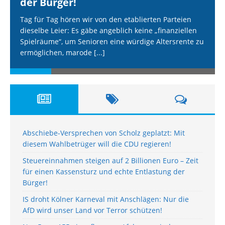
der Bürger!
Tag für Tag hören wir von den etablierten Parteien
dieselbe Leier: Es gäbe angeblich keine „finanziellen
Spielräume“, um Senioren eine würdige Altersrente zu
ermöglichen, marode
[...]
Abschiebe-Versprechen von Scholz geplatzt: Mit
diesem Wahlbetrüger will die CDU regieren!
Steuereinnahmen steigen auf 2 Billionen Euro – Zeit
für einen Kassensturz und echte Entlastung der
Bürger!
IS droht Kölner Karneval mit Anschlägen: Nur die
AfD wird unser Land vor Terror schützen!