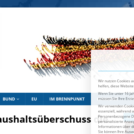
Wir nutzen Cookies au
helfen, diese Website
Wenn Sie unter 16 Jah
müssen Sie Ihre Erzi
Wir verwenden Cookie
essenziell, während a
Personenbezogene Date
personalisierte Anze
Informationen über d
Sie können Ihre Ausw
Es folgt eine List
Essenziell
BUND
EU
IM BRENNPUNKT
HINWEISE
P
aushaltsüberschuss die
IM BRENNPUNKT
IM 