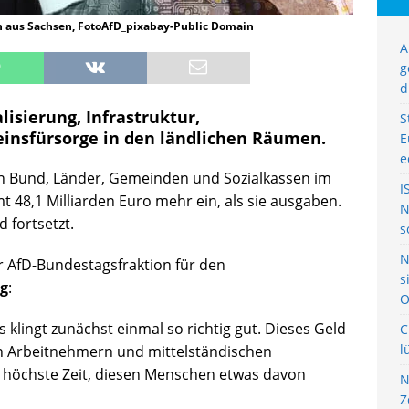
 aus Sachsen, FotoAfD_pixabay-Public Domain
A
g
d
alisierung, Infrastruktur,
S
insfürsorge in den ländlichen Räumen.
E
e
 Bund, Länder, Gemeinden und Sozialkassen im
I
t 48,1 Milliarden Euro mehr ein, als sie ausgaben.
N
d fortsetzt.
s
N
AfD-Bundestagsfraktion für den
s
g
:
O
klingt zunächst einmal so richtig gut. Dieses Geld
C
l
n Arbeitnehmern und mittelständischen
r höchste Zeit, diesen Menschen etwas davon
N
Z