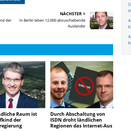
S
V
NÄCHSTER
ind der
In Berlin leben 12.000 abzuschiebende
A
Ausländer
K
A
M
dliche Raum ist
Durch Abschaltung von
efkind der
ISDN droht ländlichen
regierung
Regionen das Internet-Aus