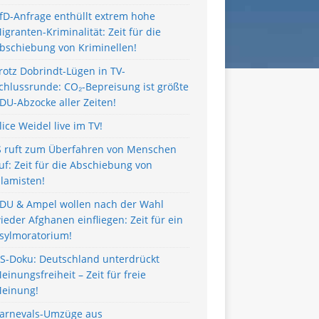
fD-Anfrage enthüllt extrem hohe
igranten-Kriminalität: Zeit für die
bschiebung von Kriminellen!
rotz Dobrindt-Lügen in TV-
chlussrunde: CO₂-Bepreisung ist größte
DU-Abzocke aller Zeiten!
lice Weidel live im TV!
S ruft zum Überfahren von Menschen
uf: Zeit für die Abschiebung von
slamisten!
DU & Ampel wollen nach der Wahl
ieder Afghanen einfliegen: Zeit für ein
sylmoratorium!
S-Doku: Deutschland unterdrückt
einungsfreiheit – Zeit für freie
einung!
arnevals-Umzüge aus