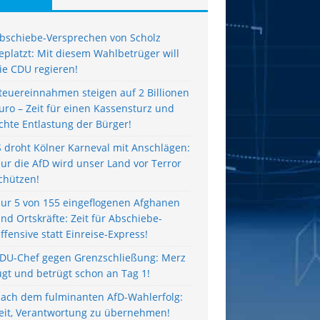
bschiebe-Versprechen von Scholz
eplatzt: Mit diesem Wahlbetrüger will
ie CDU regieren!
teuereinnahmen steigen auf 2 Billionen
uro – Zeit für einen Kassensturz und
chte Entlastung der Bürger!
S droht Kölner Karneval mit Anschlägen:
ur die AfD wird unser Land vor Terror
chützen!
ur 5 von 155 eingeflogenen Afghanen
ind Ortskräfte: Zeit für Abschiebe-
ffensive statt Einreise-Express!
DU-Chef gegen Grenzschließung: Merz
ügt und betrügt schon an Tag 1!
ach dem fulminanten AfD-Wahlerfolg:
eit, Verantwortung zu übernehmen!