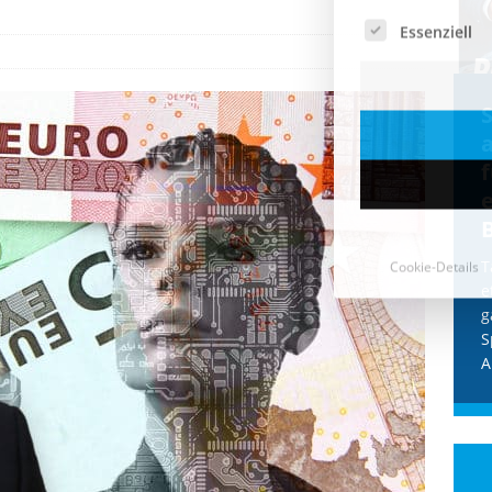
Cookie-Details
CDU & Ampel wollen nach
der Wahl wieder Afghanen
a
einfliegen: Zeit für ein
Asylmoratorium!
Die Bundesregierung und die CDU
halten die Wähler für dumm! Weil die
T
Stimmung wegen der von Afghanen
e
verübten Anschläge kippte, wurden die
g
Flüge vor der
[...]
S
A