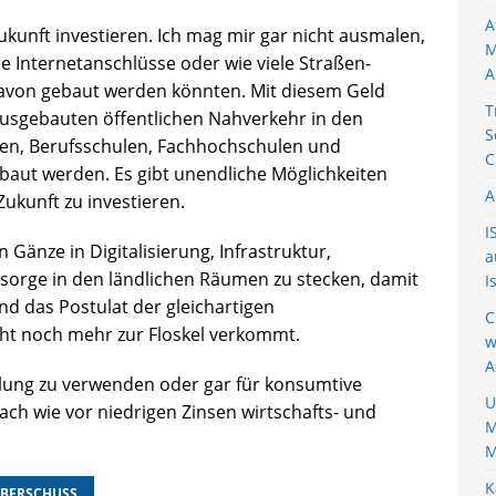
A
ukunft investieren. Ich mag mir gar nicht ausmalen,
M
le Internetanschlüsse oder wie viele Straßen-
A
avon gebaut werden könnten. Mit diesem Geld
T
usgebauten öffentlichen Nahverkehr in den
S
ulen, Berufsschulen, Fachhochschulen und
C
baut werden. Es gibt unendliche Möglichkeiten
A
Zukunft zu investieren.
I
n Gänze in Digitalisierung, Infrastruktur,
a
sorge in den ländlichen Räumen zu stecken, damit
I
nd das Postulat der gleichartigen
C
cht noch mehr zur Floskel verkommt.
w
A
lung zu verwenden oder gar für konsumtive
U
ach wie vor niedrigen Zinsen wirtschafts- und
M
M
K
ÜBERSCHUSS