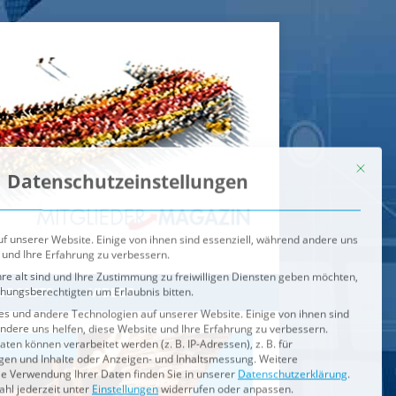
Mit dies
Datenschutzeinstellungen
f unserer Website. Einige von ihnen sind essenziell, während andere uns
 und Ihre Erfahrung zu verbessern.
re alt sind und Ihre Zustimmung zu freiwilligen Diensten geben möchten,
ehungsberechtigten um Erlaubnis bitten.
s und andere Technologien auf unserer Website. Einige von ihnen sind
ndere uns helfen, diese Website und Ihre Erfahrung zu verbessern.
n können verarbeitet werden (z. B. IP-Adressen), z. B. für
igen und Inhalte oder Anzeigen- und Inhaltsmessung.
Weitere
ie Verwendung Ihrer Daten finden Sie in unserer
Datenschutzerklärung
.
ahl jederzeit unter
Einstellungen
widerrufen oder anpassen.
e der Service-Gruppen, für die eine Einwilligung erteilt werden ka
Externe Medien
ODCASTS
VIDEOS
Speichern
BRENNPUNKT
IM BRENNPUNKT
Alle akzeptieren