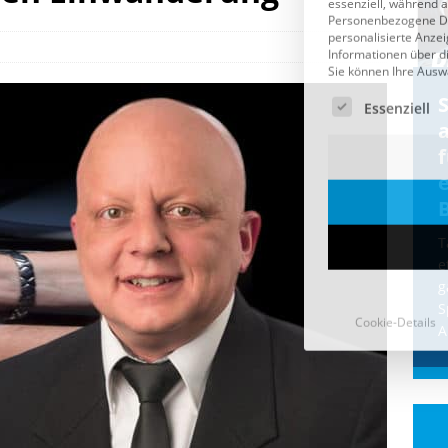
Cookie-Details
CDU & Ampel wollen nach
der Wahl wieder Afghanen
a
einfliegen: Zeit für ein
Asylmoratorium!
Die Bundesregierung und die CDU
halten die Wähler für dumm! Weil die
T
Stimmung wegen der von Afghanen
e
verübten Anschläge kippte, wurden die
g
Flüge vor der
[...]
S
A