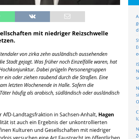
A
g
d
ellschaften mit niedriger Reizschwelle
etzen.
S
E
Stendaler von zirka zehn ausländisch aussehenden
e
ie Stadt gejagt. Was früher noch Einzelfälle waren, hat
I
 Hochkonjunktur. Dabei prügeln Personengruppen
N
 ein oder ziehen raubend durch die Straßen. Eine
s
h am letzten Wochenende in Halle. Sofern die
N
 Täter häufig als arabisch, südländisch oder ausländisch
s
O
C
r AfD-Landtagsfraktion in Sachsen-Anhalt,
Hagen
l
ität ist auch ein Ergebnis der unkontrollierten
N
inen Kulturen und Gesellschaften mit niedriger
Z
dnis versuchen eine Art Faustrecht im öffentlichen