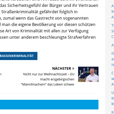
as Sicherheitsgefühl der Bürger und ihr Vertrauen
A
Straßenkriminalität gefährdet folglich in
M
A
n, zumal wenn das Gastrecht von sogenannten
 man die eigene Bevölkerung vor diesen schützen
T
e Art von Kriminalität mit allen zur Verfügung
S
C
ssen unter anderem beschleunigte Strafverfahren
A
I
RASSENKRIMINALITÄT
a
I
NÄCHSTER
C
en
Nicht nur zur Weihnachtszeit – EU
w
macht erzgebirgischen
A
“Männlmachern” das Leben schwer
U
M
M
K