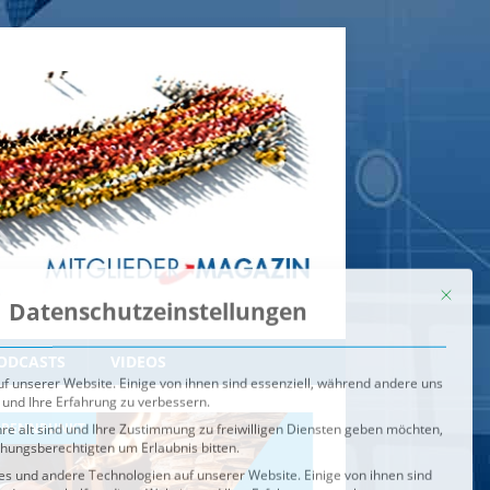
Mit dies
Datenschutzeinstellungen
f unserer Website. Einige von ihnen sind essenziell, während andere uns
 und Ihre Erfahrung zu verbessern.
re alt sind und Ihre Zustimmung zu freiwilligen Diensten geben möchten,
ehungsberechtigten um Erlaubnis bitten.
s und andere Technologien auf unserer Website. Einige von ihnen sind
ndere uns helfen, diese Website und Ihre Erfahrung zu verbessern.
n können verarbeitet werden (z. B. IP-Adressen), z. B. für
igen und Inhalte oder Anzeigen- und Inhaltsmessung.
Weitere
ie Verwendung Ihrer Daten finden Sie in unserer
Datenschutzerklärung
.
ahl jederzeit unter
Einstellungen
widerrufen oder anpassen.
e der Service-Gruppen, für die eine Einwilligung erteilt werden ka
Externe Medien
ODCASTS
VIDEOS
Speichern
BRENNPUNKT
IM BRENNPUNKT
Alle akzeptieren