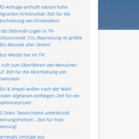
fD-Anfrage enthüllt extrem hohe
igranten-Kriminalität: Zeit für die
bschiebung von Kriminellen!
rotz Dobrindt-Lügen in TV-
chlussrunde: CO₂-Bepreisung ist größte
DU-Abzocke aller Zeiten!
lice Weidel live im TV!
S ruft zum Überfahren von Menschen
uf: Zeit für die Abschiebung von
slamisten!
DU & Ampel wollen nach der Wahl
ieder Afghanen einfliegen: Zeit für ein
sylmoratorium!
S-Doku: Deutschland unterdrückt
einungsfreiheit – Zeit für freie
einung!
arnevals-Umzüge aus