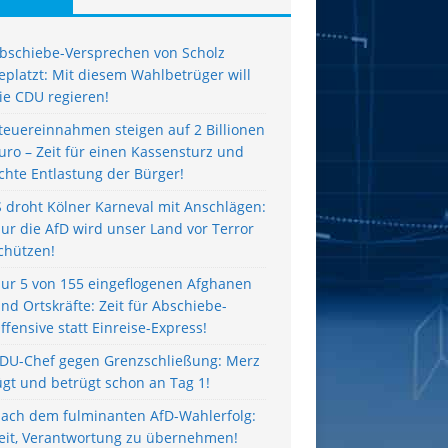
bschiebe-Versprechen von Scholz
eplatzt: Mit diesem Wahlbetrüger will
ie CDU regieren!
teuereinnahmen steigen auf 2 Billionen
uro – Zeit für einen Kassensturz und
chte Entlastung der Bürger!
S droht Kölner Karneval mit Anschlägen:
ur die AfD wird unser Land vor Terror
chützen!
ur 5 von 155 eingeflogenen Afghanen
ind Ortskräfte: Zeit für Abschiebe-
ffensive statt Einreise-Express!
DU-Chef gegen Grenzschließung: Merz
ügt und betrügt schon an Tag 1!
ach dem fulminanten AfD-Wahlerfolg:
eit, Verantwortung zu übernehmen!