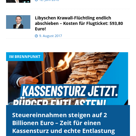
Libyschen Krawall-Flüchtling endlich
abschieben – Kosten für Flugticket: 593,80
Euro!
9. August 2017
IM BRENNPUNKT
I
Steuereinnahmen steigen auf 2
Billionen Euro – Zeit für einen
Kassensturz und echte Entlastung