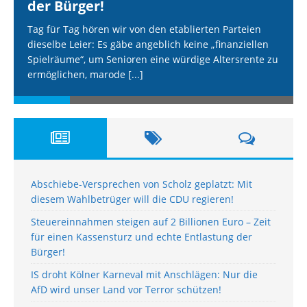
der Bürger!
Tag für Tag hören wir von den etablierten Parteien
dieselbe Leier: Es gäbe angeblich keine „finanziellen
Spielräume“, um Senioren eine würdige Altersrente zu
ermöglichen, marode
[...]
Abschiebe-Versprechen von Scholz geplatzt: Mit
diesem Wahlbetrüger will die CDU regieren!
Steuereinnahmen steigen auf 2 Billionen Euro – Zeit
für einen Kassensturz und echte Entlastung der
Bürger!
IS droht Kölner Karneval mit Anschlägen: Nur die
AfD wird unser Land vor Terror schützen!