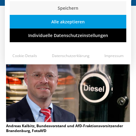
Speichern
Kein Diesel ist illegal – Die AfD-
Alle akzeptieren
Dieselkampagne trifft den Nerv
Individuelle Datenschutzeinstellungen
12. Juni 2018
Cookie-Details
Datenschutzerklärung
Impressum
Andreas Kalbitz, Bundesvorstand und AfD-Fraktionsvorsitzender
Brandenburg, FotoAfD