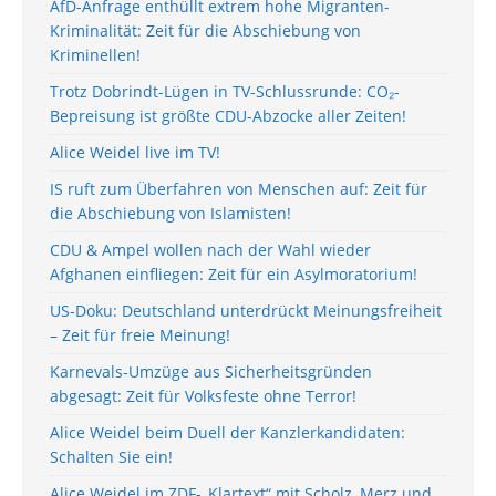
AfD-Anfrage enthüllt extrem hohe Migranten-
Kriminalität: Zeit für die Abschiebung von
Kriminellen!
Trotz Dobrindt-Lügen in TV-Schlussrunde: CO₂-
Bepreisung ist größte CDU-Abzocke aller Zeiten!
Alice Weidel live im TV!
IS ruft zum Überfahren von Menschen auf: Zeit für
die Abschiebung von Islamisten!
CDU & Ampel wollen nach der Wahl wieder
Afghanen einfliegen: Zeit für ein Asylmoratorium!
US-Doku: Deutschland unterdrückt Meinungsfreiheit
– Zeit für freie Meinung!
Karnevals-Umzüge aus Sicherheitsgründen
abgesagt: Zeit für Volksfeste ohne Terror!
Alice Weidel beim Duell der Kanzlerkandidaten:
Schalten Sie ein!
Alice Weidel im ZDF-„Klartext“ mit Scholz, Merz und