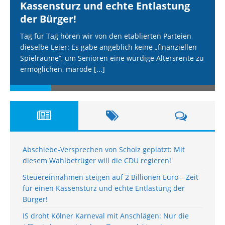
Kassensturz und echte Entlastung
der Bürger!
Tag für Tag hören wir von den etablierten Parteien
dieselbe Leier: Es gäbe angeblich keine „finanziellen
Spielräume“, um Senioren eine würdige Altersrente zu
ermöglichen, marode
[...]
Abschiebe-Versprechen von Scholz geplatzt: Mit
diesem Wahlbetrüger will die CDU regieren!
Steuereinnahmen steigen auf 2 Billionen Euro – Zeit
für einen Kassensturz und echte Entlastung der
Bürger!
IS droht Kölner Karneval mit Anschlägen: Nur die