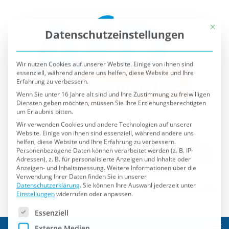
Mit die
Datenschutzeinstellungen
Wir nutzen Cookies auf unserer Website. Einige von ihnen sind
essenziell, während andere uns helfen, diese Website und Ihre
Erfahrung zu verbessern.
Wenn Sie unter 16 Jahre alt sind und Ihre Zustimmung zu freiwilligen
Diensten geben möchten, müssen Sie Ihre Erziehungsberechtigten
um Erlaubnis bitten.
Wir verwenden Cookies und andere Technologien auf unserer
Website. Einige von ihnen sind essenziell, während andere uns
helfen, diese Website und Ihre Erfahrung zu verbessern.
Personenbezogene Daten können verarbeitet werden (z. B. IP-
Adressen), z. B. für personalisierte Anzeigen und Inhalte oder
Anzeigen- und Inhaltsmessung.
Weitere Informationen über die
Verwendung Ihrer Daten finden Sie in unserer
Datenschutzerklärung
.
Sie können Ihre Auswahl jederzeit unter
Einstellungen
widerrufen oder anpassen.
Es folgt eine Liste der Service-Gruppen, für die eine Einwilli
Essenziell
Externe Medien