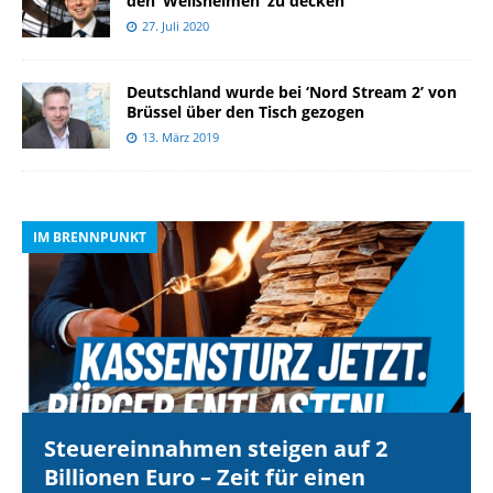
den ‘Weißhelmen’ zu decken
27. Juli 2020
Deutschland wurde bei ‘Nord Stream 2’ von
Brüssel über den Tisch gezogen
13. März 2019
IM BRENNPUNKT
I
Steuereinnahmen steigen auf 2
Billionen Euro – Zeit für einen