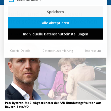
Speichern
Merkel und von der Leyen
Alle akzeptieren
unterstützen Kriegsverbrechen
Individuelle Datenschutzeinstellungen
24. April 2018
Cookie-Details
Datenschutzerklärung
Impressum
Petr Bystron, MdB, Abgeordneter der AfD-Bundestagsfraktion aus
Bayern, FotoAfD