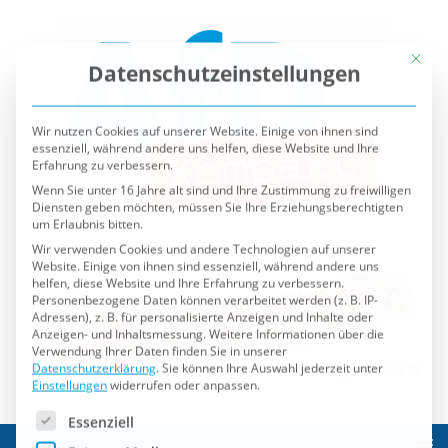
Mit die
Datenschutzeinstellungen
Wir nutzen Cookies auf unserer Website. Einige von ihnen sind
essenziell, während andere uns helfen, diese Website und Ihre
Erfahrung zu verbessern.
Wenn Sie unter 16 Jahre alt sind und Ihre Zustimmung zu freiwilligen
Diensten geben möchten, müssen Sie Ihre Erziehungsberechtigten
um Erlaubnis bitten.
Wir verwenden Cookies und andere Technologien auf unserer
Website. Einige von ihnen sind essenziell, während andere uns
helfen, diese Website und Ihre Erfahrung zu verbessern.
Personenbezogene Daten können verarbeitet werden (z. B. IP-
Adressen), z. B. für personalisierte Anzeigen und Inhalte oder
Anzeigen- und Inhaltsmessung.
Weitere Informationen über die
Verwendung Ihrer Daten finden Sie in unserer
Datenschutzerklärung
.
Sie können Ihre Auswahl jederzeit unter
Einstellungen
widerrufen oder anpassen.
Es folgt eine Liste der Service-Gruppen, für die eine Einwilli
Essenziell
Externe Medien