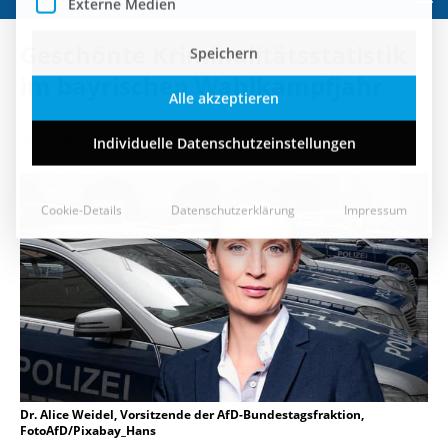
Speichern
Geschönte Kriminalitätsstatistik
Alle akzeptieren
im bayrischen Wahlkampfjahr
Individuelle Datenschutzeinstellungen
23. April 2018
Cookie-Details
Datenschutzerklärung
Impressum
Dr. Alice Weidel, Vorsitzende der AfD-Bundestagsfraktion,
FotoAfD/Pixabay_Hans