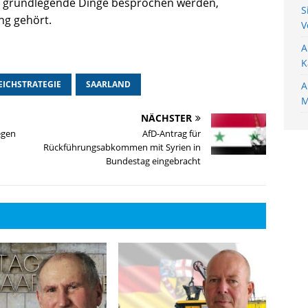
st grundlegende Dinge besprochen werden,
S
ng gehört.
V
A
K
ICHSTRATEGIE
SAARLAND
A
M
NÄCHSTER
egen
AfD-Antrag für
Rückführungsabkommen mit Syrien in
Bundestag eingebracht