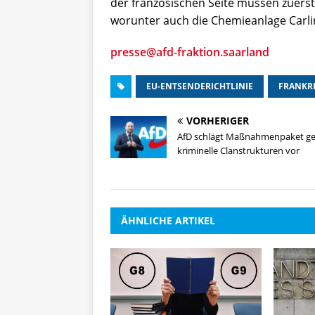
der französischen Seite müssen zuer
worunter auch die Chemieanlage Carli
presse@afd-fraktion.saarland
EU-ENTSENDERICHTLINIE
FRANKRE
VORHERIGER
AfD schlägt Maßnahmenpaket g
kriminelle Clanstrukturen vor
ÄHNLICHE ARTIKEL