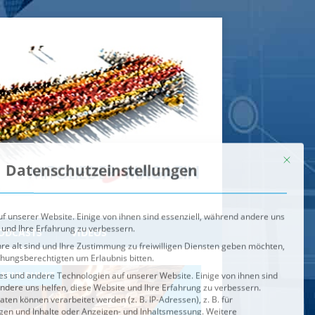
Mit dies
Datenschutzeinstellungen
f unserer Website. Einige von ihnen sind essenziell, während andere uns
 und Ihre Erfahrung zu verbessern.
re alt sind und Ihre Zustimmung zu freiwilligen Diensten geben möchten,
ehungsberechtigten um Erlaubnis bitten.
s und andere Technologien auf unserer Website. Einige von ihnen sind
ndere uns helfen, diese Website und Ihre Erfahrung zu verbessern.
n können verarbeitet werden (z. B. IP-Adressen), z. B. für
igen und Inhalte oder Anzeigen- und Inhaltsmessung.
Weitere
ie Verwendung Ihrer Daten finden Sie in unserer
Datenschutzerklärung
.
ahl jederzeit unter
Einstellungen
widerrufen oder anpassen.
e der Service-Gruppen, für die eine Einwilligung erteilt werden ka
Externe Medien
ODCASTS
VIDEOS
Speichern
BRENNPUNKT
IM BRENNPUNKT
Alle akzeptieren