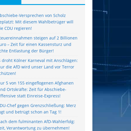
bschiebe-Versprechen von Scholz
eplatzt: Mit diesem Wahlbetrüger will
ie CDU regieren!
teuereinnahmen steigen auf 2 Billionen
uro – Zeit für einen Kassensturz und
chte Entlastung der Bürger!
S droht Kölner Karneval mit Anschlägen:
ur die AfD wird unser Land vor Terror
chützen!
ur 5 von 155 eingeflogenen Afghanen
ind Ortskräfte: Zeit für Abschiebe-
ffensive statt Einreise-Express!
DU-Chef gegen Grenzschließung: Merz
ügt und betrügt schon an Tag 1!
ach dem fulminanten AfD-Wahlerfolg:
eit, Verantwortung zu übernehmen!