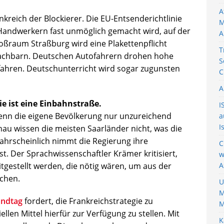
A
nkreich der Blockierer. Die EU-Entsenderichtlinie
M
 Handwerkern fast unmöglich gemacht wird, auf der
A
oßraum Straßburg wird eine Plakettenpflicht
T
achbarn. Deutschen Autofahrern drohen hohe
S
fahren. Deutschunterricht wird sogar zugunsten
C
A
ie ist eine Einbahnstraße.
I
 wenn die eigene Bevölkerung nur unzureichend
a
I
nau wissen die meisten Saarländer nicht, was die
ahrscheinlich nimmt die Regierung ihre
C
st. Der Sprachwissenschaftler Krämer kritisiert,
w
gestellt werden, die nötig wären, um aus der
A
achen.
U
M
andtag
fordert, die Frankreichstrategie zu
M
llen Mittel hierfür zur Verfügung zu stellen. Mit
K