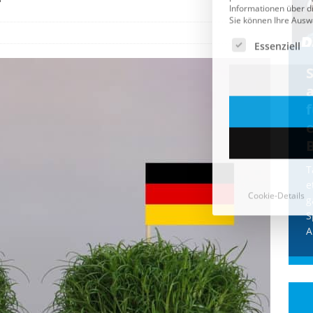
Cookie-Details
CDU & Ampel wollen nach
der Wahl wieder Afghanen
a
einfliegen: Zeit für ein
Asylmoratorium!
Die Bundesregierung und die CDU
halten die Wähler für dumm! Weil die
T
Stimmung wegen der von Afghanen
e
verübten Anschläge kippte, wurden die
g
Flüge vor der
[...]
S
A