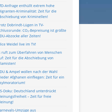
fD-Anfrage enthüllt extrem hohe
igranten-Kriminalität: Zeit für die
bschiebung von Kriminellen!
rotz Dobrindt-Lügen in TV-
chlussrunde: CO₂-Bepreisung ist größte
DU-Abzocke aller Zeiten!
lice Weidel live im TV!
S ruft zum Überfahren von Menschen
uf: Zeit für die Abschiebung von
slamisten!
DU & Ampel wollen nach der Wahl
ieder Afghanen einfliegen: Zeit für ein
sylmoratorium!
S-Doku: Deutschland unterdrückt
einungsfreiheit – Zeit für freie
einung!
arnevals-Umzüge aus