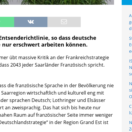
A
g
d
Entsenderichtlinie, so dass deutsche
S
 nur erschwert arbeiten können.
E
e
mer übt massive Kritik an der Frankreichstrategie
I
 dass 2043 jeder Saarländer Französisch spricht.
N
s
N
ass die französische Sprache in der Bevölkerung nie
s
 Saarregion wirtschaftlich und kulturell eng mit
O
nder sprachen Deutsch; Lothringer und Elsässer
C
t an zweisprachig. Das hat sich bis heute nur
l
nahen Raum auf französischer Seite immer weniger
eutschlandstrategie“ in der Region Grand Est ist
N
Z