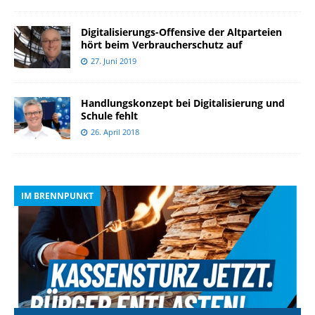
Digitalisierungs-Offensive der Altparteien
hört beim Verbraucherschutz auf
27. Juni 2019
Handlungskonzept bei Digitalisierung und
Schule fehlt
26. April 2018
IM BRENNPUNKT
I