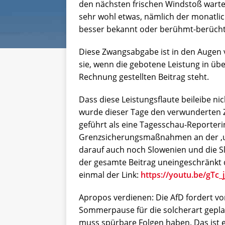
den nächsten frischen Windstoß wartet
sehr wohl etwas, nämlich der monatlic
besser bekannt oder berühmt-berüchtig
Diese Zwangsabgabe ist in den Augen v
sie, wenn die gebotene Leistung in üb
Rechnung gestellten Beitrag steht.
Dass diese Leistungsflaute beileibe 
wurde dieser Tage den verwunderten
geführt als eine Tagesschau-Reporterin
Grenzsicherungsmaßnahmen an der ‚un
darauf auch noch Slowenien und die Sl
der gesamte Beitrag uneingeschränkt d
einmal der Link:
https://youtu.be/gTc_
Apropos verdienen: Die AfD fordert vo
Sommerpause für die solcherart gepla
muss spürbare Folgen haben. Das ist e