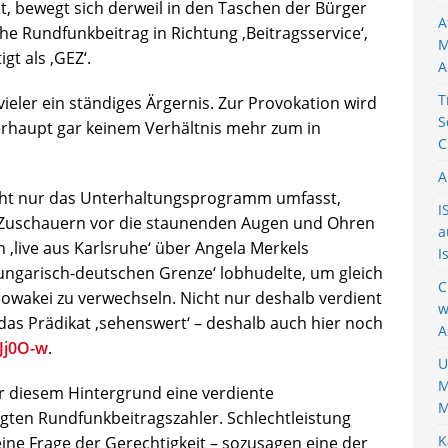
, bewegt sich derweil in den Taschen der Bürger
A
he Rundfunkbeitrag in Richtung ‚Beitragsservice‘,
M
t als ‚GEZ‘.
A
T
ieler ein ständiges Ärgernis. Zur Provokation wird
S
erhaupt gar keinem Verhältnis mehr zum in
C
A
nicht nur das Unterhaltungsprogramm umfasst,
I
 Zuschauern vor die staunenden Augen und Ohren
a
 ‚live aus Karlsruhe‘ über Angela Merkels
I
garisch-deutschen Grenze‘ lobhudelte, um gleich
C
owakei zu verwechseln. Nicht nur deshalb verdient
w
as Prädikat ‚sehenswert‘ – deshalb auch hier noch
A
jJj0O-w
.
U
M
r diesem Hintergrund eine verdiente
M
gten Rundfunkbeitragszahler. Schlechtleistung
K
ine Frage der Gerechtigkeit – sozusagen eine der