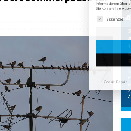
Cookie-Details
CDU & Ampel wollen nach
der Wahl wieder Afghanen
a
einfliegen: Zeit für ein
Asylmoratorium!
Die Bundesregierung und die CDU
halten die Wähler für dumm! Weil die
T
Stimmung wegen der von Afghanen
e
verübten Anschläge kippte, wurden die
g
Flüge vor der
[...]
S
A