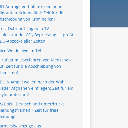
fD-Anfrage enthüllt extrem hohe
igranten-Kriminalität: Zeit für die
bschiebung von Kriminellen!
rotz Dobrindt-Lügen in TV-
chlussrunde: CO₂-Bepreisung ist größte
DU-Abzocke aller Zeiten!
lice Weidel live im TV!
S ruft zum Überfahren von Menschen
uf: Zeit für die Abschiebung von
slamisten!
DU & Ampel wollen nach der Wahl
ieder Afghanen einfliegen: Zeit für ein
sylmoratorium!
S-Doku: Deutschland unterdrückt
einungsfreiheit – Zeit für freie
einung!
arnevals-Umzüge aus