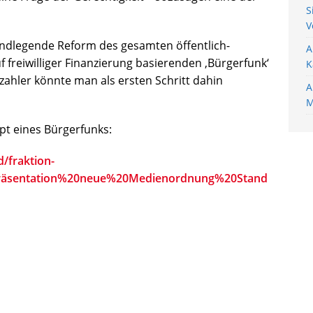
S
V
rundlegende Reform des gesamten öffentlich-
A
 freiwilliger Finanzierung basierenden ‚Bürgerfunk‘
K
zahler könnte man als ersten Schritt dahin
A
M
t eines Bürgerfunks:
d/fraktion-
Präsentation%20neue%20Medienordnung%20Stand