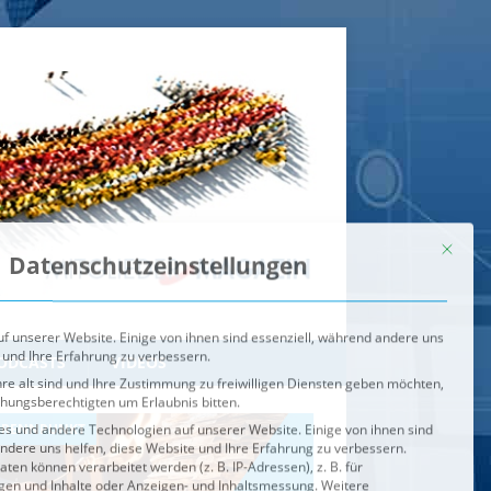
Mit dies
Datenschutzeinstellungen
f unserer Website. Einige von ihnen sind essenziell, während andere uns
 und Ihre Erfahrung zu verbessern.
re alt sind und Ihre Zustimmung zu freiwilligen Diensten geben möchten,
ehungsberechtigten um Erlaubnis bitten.
s und andere Technologien auf unserer Website. Einige von ihnen sind
ndere uns helfen, diese Website und Ihre Erfahrung zu verbessern.
n können verarbeitet werden (z. B. IP-Adressen), z. B. für
igen und Inhalte oder Anzeigen- und Inhaltsmessung.
Weitere
ie Verwendung Ihrer Daten finden Sie in unserer
Datenschutzerklärung
.
ahl jederzeit unter
Einstellungen
widerrufen oder anpassen.
e der Service-Gruppen, für die eine Einwilligung erteilt werden ka
Externe Medien
ODCASTS
VIDEOS
Speichern
BRENNPUNKT
IM BRENNPUNKT
Alle akzeptieren