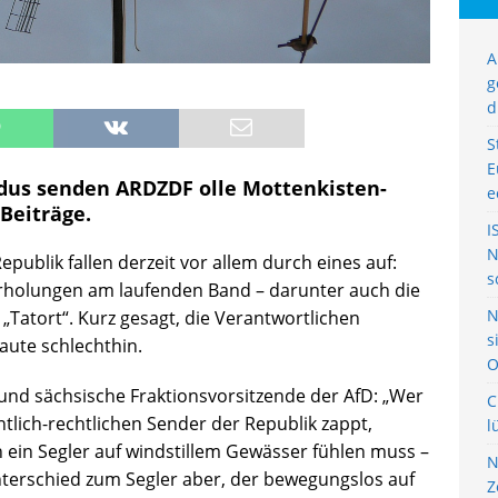
A
g
d
S
E
us senden ARDZDF olle Mottenkisten-
e
Beiträge.
I
N
epublik fallen derzeit vor allem durch eines auf:
s
rholungen am laufenden Band – darunter auch die
N
„Tatort“. Kurz gesagt, die Verantwortlichen
s
ute schlechthin.
O
und sächsische Fraktionsvorsitzende der AfD: „Wer
C
tlich-rechtlichen Sender der Republik zappt,
l
h ein Segler auf windstillem Gewässer fühlen muss –
N
nterschied zum Segler aber, der bewegungslos auf
Z