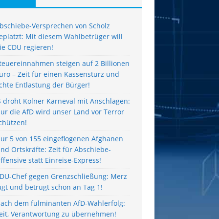
bschiebe-Versprechen von Scholz
eplatzt: Mit diesem Wahlbetrüger will
ie CDU regieren!
teuereinnahmen steigen auf 2 Billionen
uro – Zeit für einen Kassensturz und
chte Entlastung der Bürger!
S droht Kölner Karneval mit Anschlägen:
ur die AfD wird unser Land vor Terror
chützen!
ur 5 von 155 eingeflogenen Afghanen
ind Ortskräfte: Zeit für Abschiebe-
ffensive statt Einreise-Express!
DU-Chef gegen Grenzschließung: Merz
ügt und betrügt schon an Tag 1!
ach dem fulminanten AfD-Wahlerfolg:
eit, Verantwortung zu übernehmen!