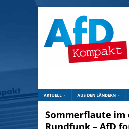
AKTUELL
AUS DEN LÄNDERN
Sommerflaute im ö
Rundfunk – AfD f