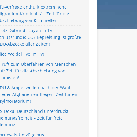
fD-Anfrage enthüllt extrem hohe
igranten-Kriminalität: Zeit für die
bschiebung von Kriminellen!
rotz Dobrindt-Lügen in TV-
chlussrunde: CO₂-Bepreisung ist größte
DU-Abzocke aller Zeiten!
lice Weidel live im TV!
S ruft zum Überfahren von Menschen
uf: Zeit für die Abschiebung von
slamisten!
DU & Ampel wollen nach der Wahl
ieder Afghanen einfliegen: Zeit für ein
sylmoratorium!
S-Doku: Deutschland unterdrückt
einungsfreiheit – Zeit für freie
einung!
arnevals-Umzüge aus