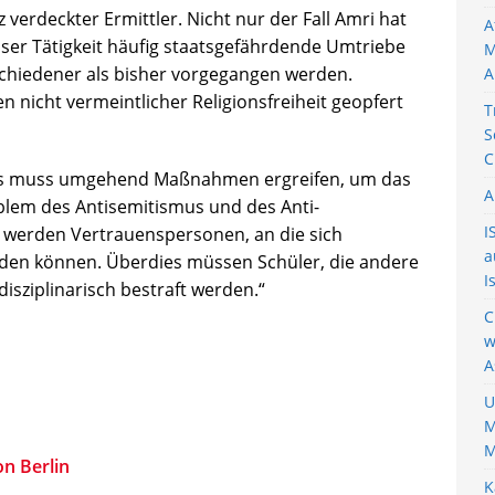
verdeckter Ermittler. Nicht nur der Fall Amri hat
A
iöser Tätigkeit häufig staatsgefährdende Umtriebe
M
schiedener als bisher vorgegangen werden.
A
n nicht vermeintlicher Religionsfreiheit geopfert
T
S
C
es muss umgehend Maßnahmen ergreifen, um das
A
blem des Antisemitismus und des Anti-
I
t werden Vertrauenspersonen, an die sich
a
en können. Überdies müssen Schüler, die andere
I
disziplinarisch bestraft werden.“
C
w
A
U
M
M
n Berlin
K