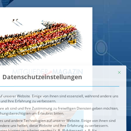
Mit dies
Datenschutzeinstellungen
f unserer Website. Einige von ihnen sind essenziell, während andere uns
 und Ihre Erfahrung zu verbessern.
re alt sind und Ihre Zustimmung zu freiwilligen Diensten geben möchten,
ehungsberechtigten um Erlaubnis bitten.
s und andere Technologien auf unserer Website. Einige von ihnen sind
ndere uns helfen, diese Website und Ihre Erfahrung zu verbessern.
n können verarbeitet werden (z. B. IP-Adressen), z. B. für
igen und Inhalte oder Anzeigen- und Inhaltsmessung.
Weitere
ie Verwendung Ihrer Daten finden Sie in unserer
Datenschutzerklärung
.
ahl jederzeit unter
Einstellungen
widerrufen oder anpassen.
e der Service-Gruppen, für die eine Einwilligung erteilt werden ka
Externe Medien
ODCASTS
VIDEOS
Speichern
BRENNPUNKT
IM BRENNPUNKT
Alle akzeptieren