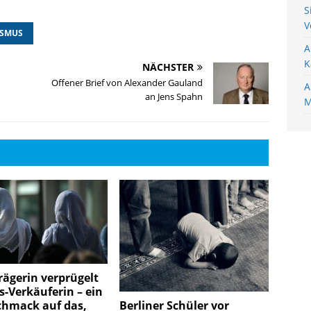
S
V
ISMUS
A
K
NÄCHSTER
Offener Brief von Alexander Gauland
A
an Jens Spahn
M
ägerin verprügelt
-Verkäuferin – ein
chmack auf das,
Berliner Schüler vor