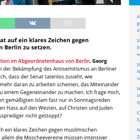
A
g
d
at auf ein klares Zeichen gegen
S
 Berlin zu setzen.
E
e
tion im Abgeordnetenhaus von Berlin
,
Georg
I
ei der Bekämpfung des Antisemitismus an Berliner
N
ch, dass der Senat tatenlos zusieht, wie
s
ehr daran zu arbeiten scheinen, das Miteinander
N
 zu einem Gegeneinander zu machen. Ich frage mich,
s
en gemäßigten Islam fast nur in Sonntagsreden
O
n Hass auf den Westen, auf Christen und Juden
C
prediger nicht gestoppt?
l
ich ein klares Zeichen gegen muslimischen
N
Z
or allem die Moscheevereine müssen intensiver