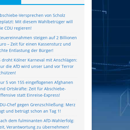
bschiebe-Versprechen von Scholz
eplatzt: Mit diesem Wahlbetrüger will
ie CDU regieren!
teuereinnahmen steigen auf 2 Billionen
uro – Zeit für einen Kassensturz und
chte Entlastung der Bürger!
S droht Kölner Karneval mit Anschlägen:
ur die AfD wird unser Land vor Terror
chützen!
ur 5 von 155 eingeflogenen Afghanen
ind Ortskräfte: Zeit für Abschiebe-
ffensive statt Einreise-Express!
DU-Chef gegen Grenzschließung: Merz
ügt und betrügt schon an Tag 1!
ach dem fulminanten AfD-Wahlerfolg:
eit, Verantwortung zu übernehmen!