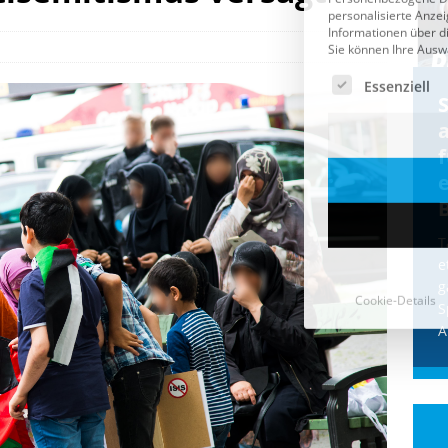
Cookie-Details
CDU & Ampel wollen nach
der Wahl wieder Afghanen
a
einfliegen: Zeit für ein
Asylmoratorium!
Die Bundesregierung und die CDU
halten die Wähler für dumm! Weil die
T
Stimmung wegen der von Afghanen
e
verübten Anschläge kippte, wurden die
g
Flüge vor der
[...]
S
A