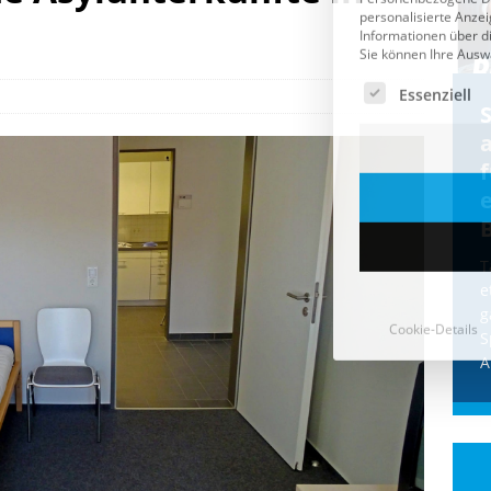
Cookie-Details
CDU & Ampel wollen nach
der Wahl wieder Afghanen
a
einfliegen: Zeit für ein
Asylmoratorium!
Die Bundesregierung und die CDU
halten die Wähler für dumm! Weil die
T
Stimmung wegen der von Afghanen
e
verübten Anschläge kippte, wurden die
g
Flüge vor der
[...]
S
A