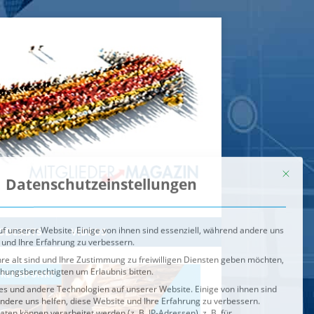
Mit dies
Datenschutzeinstellungen
f unserer Website. Einige von ihnen sind essenziell, während andere uns
 und Ihre Erfahrung zu verbessern.
re alt sind und Ihre Zustimmung zu freiwilligen Diensten geben möchten,
ehungsberechtigten um Erlaubnis bitten.
s und andere Technologien auf unserer Website. Einige von ihnen sind
ndere uns helfen, diese Website und Ihre Erfahrung zu verbessern.
n können verarbeitet werden (z. B. IP-Adressen), z. B. für
igen und Inhalte oder Anzeigen- und Inhaltsmessung.
Weitere
ie Verwendung Ihrer Daten finden Sie in unserer
Datenschutzerklärung
.
ahl jederzeit unter
Einstellungen
widerrufen oder anpassen.
e der Service-Gruppen, für die eine Einwilligung erteilt werden ka
Externe Medien
ODCASTS
VIDEOS
Speichern
BRENNPUNKT
IM BRENNPUNKT
Alle akzeptieren