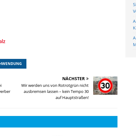
S
V
A
K
A
alz
M
CHWENDUNG
NÄCHSTER
i
Wir werden uns von Rotrotgrün nicht
werber
ausbremsen lassen – kein Tempo 30
auf Hauptstraßen!