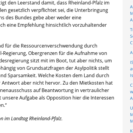
tigt den Leerstand damit, dass Rheinland-Pfalz im
A
len gesetzlich verpflichtet sei, die Unterbringung
M
tens des Bundes gebe aber weder eine
A
ch eine Empfehlung hinsichtlich vorzuhaltender
T
S
C
und für die Ressourcenverschwendung durch
A
el-Regierung, Obergrenzen für die Aufnahme von
sregierung sitzt mit im Boot, tut aber nichts, um
I
hängig von Grundsatzfragen der Asylpolitik stellt
a
t und Sparsamkeit. Welche Kosten dem Land durch
I
 Antwort aber nicht hervor. Zu den Mietkosten hat
C
Innenausschuss auf Beantwortung in vertraulicher
w
st unsere Aufgabe als Opposition hier die Interessen
A
en.“
U
M
on im Landtag Rheinland-Pfalz.
M
K