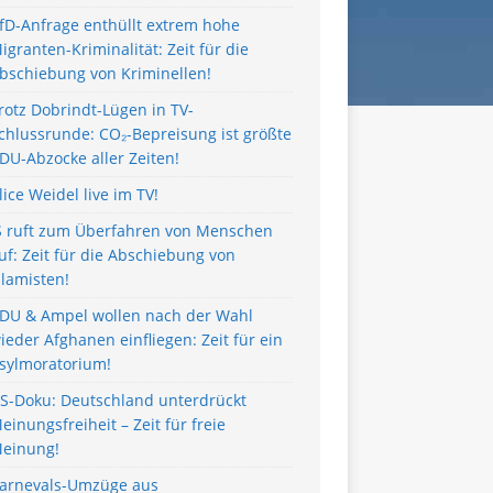
fD-Anfrage enthüllt extrem hohe
igranten-Kriminalität: Zeit für die
bschiebung von Kriminellen!
rotz Dobrindt-Lügen in TV-
chlussrunde: CO₂-Bepreisung ist größte
DU-Abzocke aller Zeiten!
lice Weidel live im TV!
S ruft zum Überfahren von Menschen
uf: Zeit für die Abschiebung von
slamisten!
DU & Ampel wollen nach der Wahl
ieder Afghanen einfliegen: Zeit für ein
sylmoratorium!
S-Doku: Deutschland unterdrückt
einungsfreiheit – Zeit für freie
einung!
arnevals-Umzüge aus