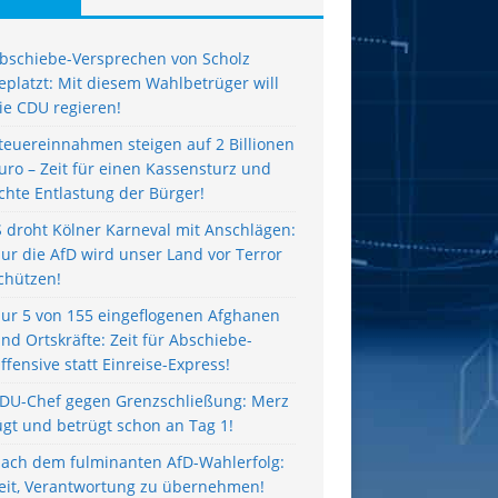
bschiebe-Versprechen von Scholz
eplatzt: Mit diesem Wahlbetrüger will
ie CDU regieren!
teuereinnahmen steigen auf 2 Billionen
uro – Zeit für einen Kassensturz und
chte Entlastung der Bürger!
S droht Kölner Karneval mit Anschlägen:
ur die AfD wird unser Land vor Terror
chützen!
ur 5 von 155 eingeflogenen Afghanen
ind Ortskräfte: Zeit für Abschiebe-
ffensive statt Einreise-Express!
DU-Chef gegen Grenzschließung: Merz
ügt und betrügt schon an Tag 1!
ach dem fulminanten AfD-Wahlerfolg:
eit, Verantwortung zu übernehmen!