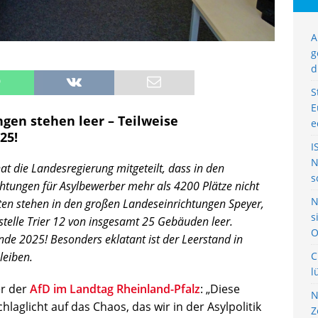
A
g
d
S
E
gen stehen leer – Teilweise
e
25!
I
N
at die Landesregierung mitgeteilt, dass in den
s
htungen für Asylbewerber mehr als 4200 Plätze nicht
N
äten stehen in den großen Landeseinrichtungen Speyer,
s
stelle Trier 12 von insgesamt 25 Gebäuden leer.
O
Ende 2025! Besonders eklatant ist der Leerstand in
leiben.
C
l
er der
AfD im Landtag Rheinland-Pfalz
: „Diese
N
aglicht auf das Chaos, das wir in der Asylpolitik
Z