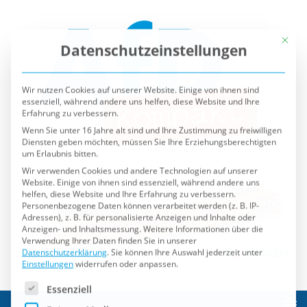
Mit die
Datenschutzeinstellungen
Wir nutzen Cookies auf unserer Website. Einige von ihnen sind
essenziell, während andere uns helfen, diese Website und Ihre
Erfahrung zu verbessern.
Wenn Sie unter 16 Jahre alt sind und Ihre Zustimmung zu freiwilligen
Diensten geben möchten, müssen Sie Ihre Erziehungsberechtigten
um Erlaubnis bitten.
Wir verwenden Cookies und andere Technologien auf unserer
Website. Einige von ihnen sind essenziell, während andere uns
helfen, diese Website und Ihre Erfahrung zu verbessern.
Personenbezogene Daten können verarbeitet werden (z. B. IP-
Adressen), z. B. für personalisierte Anzeigen und Inhalte oder
Anzeigen- und Inhaltsmessung.
Weitere Informationen über die
Verwendung Ihrer Daten finden Sie in unserer
Datenschutzerklärung
.
Sie können Ihre Auswahl jederzeit unter
Einstellungen
widerrufen oder anpassen.
Es folgt eine Liste der Service-Gruppen, für die eine Einwilli
Essenziell
Externe Medien