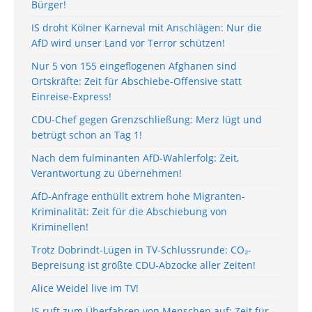
Bürger!
IS droht Kölner Karneval mit Anschlägen: Nur die
AfD wird unser Land vor Terror schützen!
Nur 5 von 155 eingeflogenen Afghanen sind
Ortskräfte: Zeit für Abschiebe-Offensive statt
Einreise-Express!
CDU-Chef gegen Grenzschließung: Merz lügt und
betrügt schon an Tag 1!
Nach dem fulminanten AfD-Wahlerfolg: Zeit,
Verantwortung zu übernehmen!
AfD-Anfrage enthüllt extrem hohe Migranten-
Kriminalität: Zeit für die Abschiebung von
Kriminellen!
Trotz Dobrindt-Lügen in TV-Schlussrunde: CO₂-
Bepreisung ist größte CDU-Abzocke aller Zeiten!
Alice Weidel live im TV!
IS ruft zum Überfahren von Menschen auf: Zeit für