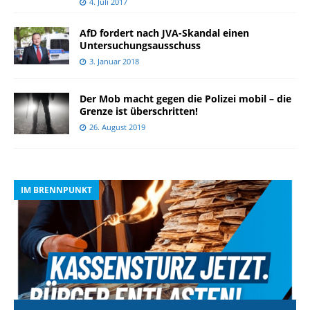
4. Juli 2017
AfD fordert nach JVA-Skandal einen
Untersuchungsausschuss
3. Januar 2018
Der Mob macht gegen die Polizei mobil – die
Grenze ist überschritten!
26. August 2019
IM BRENNPUNKT
I