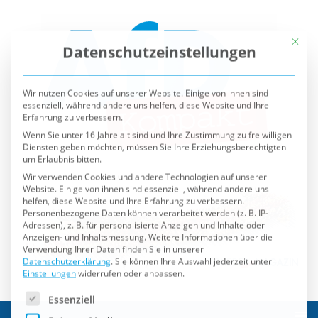
Mit die
Datenschutzeinstellungen
Wir nutzen Cookies auf unserer Website. Einige von ihnen sind
essenziell, während andere uns helfen, diese Website und Ihre
Erfahrung zu verbessern.
Wenn Sie unter 16 Jahre alt sind und Ihre Zustimmung zu freiwilligen
Diensten geben möchten, müssen Sie Ihre Erziehungsberechtigten
um Erlaubnis bitten.
Wir verwenden Cookies und andere Technologien auf unserer
Website. Einige von ihnen sind essenziell, während andere uns
helfen, diese Website und Ihre Erfahrung zu verbessern.
Personenbezogene Daten können verarbeitet werden (z. B. IP-
Adressen), z. B. für personalisierte Anzeigen und Inhalte oder
Anzeigen- und Inhaltsmessung.
Weitere Informationen über die
Verwendung Ihrer Daten finden Sie in unserer
Datenschutzerklärung
.
Sie können Ihre Auswahl jederzeit unter
Einstellungen
widerrufen oder anpassen.
Es folgt eine Liste der Service-Gruppen, für die eine Einwilli
Essenziell
Externe Medien