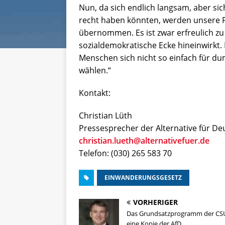
Nun, da sich endlich langsam, aber sic
recht haben könnten, werden unsere F
übernommen. Es ist zwar erfreulich zu s
sozialdemokratische Ecke hineinwirkt. N
Menschen sich nicht so einfach für du
wählen.“
Kontakt:
Christian Lüth
Pressesprecher der Alternative für De
christian.lueth@alternativefuer.de
Telefon: (030) 265 583 70
EINWANDERUNGSGESETZ
VORHERIGER
Das Grundsatzprogramm der CSU
eine Kopie der AfD