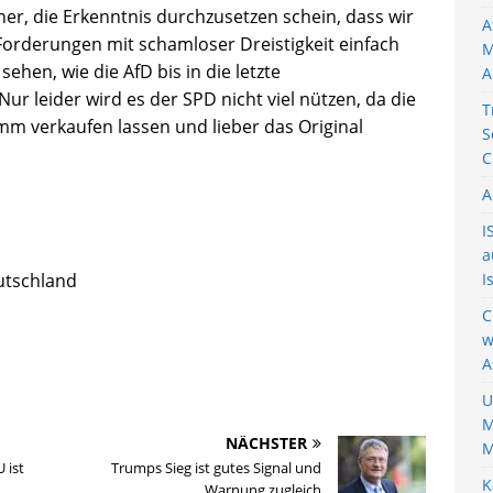
her, die Erkenntnis durchzusetzen schein, dass wir
A
orderungen mit schamloser Dreistigkeit einfach
M
ehen, wie die AfD bis in die letzte
A
ur leider wird es der SPD nicht viel nützen, da die
T
mm verkaufen lassen und lieber das Original
S
C
A
I
a
utschland
I
C
w
A
U
M
NÄCHSTER
M
 ist
Trumps Sieg ist gutes Signal und
K
Warnung zugleich