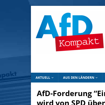
AKTUELL
AUS DEN LÄNDERN
AfD-Forderung “E
wird von SPD üb