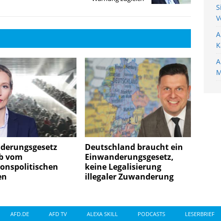
S
V
A
K
A
M
derungsgesetz
Deutschland braucht ein
ab vom
Einwanderungsgesetz,
onspolitischen
keine Legalisierung
en
illegaler Zuwanderung
AFD.DE
AFD TV
ALEXA SKILL
PODCASTS
LESERBRIEF