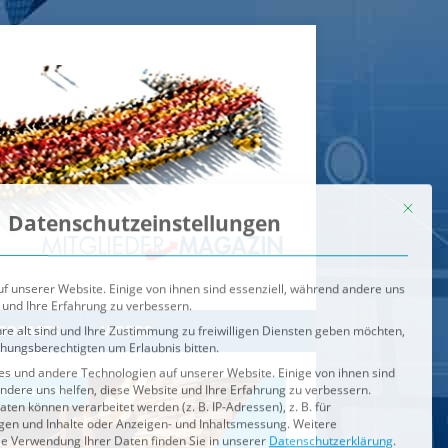
Mit dies
Datenschutzeinstellungen
f unserer Website. Einige von ihnen sind essenziell, während andere uns
 und Ihre Erfahrung zu verbessern.
re alt sind und Ihre Zustimmung zu freiwilligen Diensten geben möchten,
ehungsberechtigten um Erlaubnis bitten.
s und andere Technologien auf unserer Website. Einige von ihnen sind
ndere uns helfen, diese Website und Ihre Erfahrung zu verbessern.
n können verarbeitet werden (z. B. IP-Adressen), z. B. für
igen und Inhalte oder Anzeigen- und Inhaltsmessung.
Weitere
ie Verwendung Ihrer Daten finden Sie in unserer
Datenschutzerklärung
.
ahl jederzeit unter
Einstellungen
widerrufen oder anpassen.
e der Service-Gruppen, für die eine Einwilligung erteilt werden ka
Externe Medien
ODCASTS
VIDEOS
Speichern
BRENNPUNKT
IM BRENNPUNKT
Alle akzeptieren