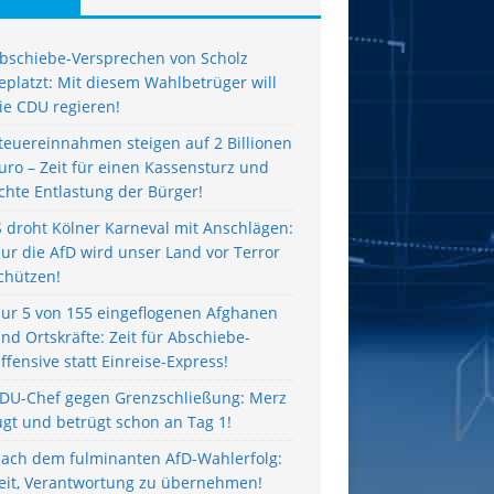
bschiebe-Versprechen von Scholz
eplatzt: Mit diesem Wahlbetrüger will
ie CDU regieren!
teuereinnahmen steigen auf 2 Billionen
uro – Zeit für einen Kassensturz und
chte Entlastung der Bürger!
S droht Kölner Karneval mit Anschlägen:
ur die AfD wird unser Land vor Terror
chützen!
ur 5 von 155 eingeflogenen Afghanen
ind Ortskräfte: Zeit für Abschiebe-
ffensive statt Einreise-Express!
DU-Chef gegen Grenzschließung: Merz
ügt und betrügt schon an Tag 1!
ach dem fulminanten AfD-Wahlerfolg:
eit, Verantwortung zu übernehmen!