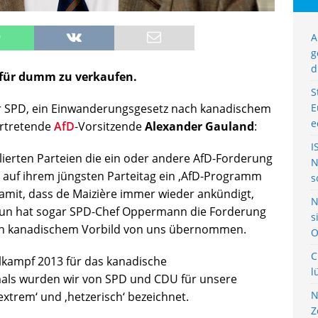
A
g
d
für dumm zu verkaufen.
S
 SPD, ein Einwanderungsgesetz nach kanadischem
E
e
vertretende
AfD
-Vorsitzende
Alexander Gauland
:
I
ablierten Parteien die ein oder andere AfD-Forderung
N
 auf ihrem jüngsten Parteitag ein ‚AfD-Programm
s
damit, dass de Maizière immer wieder ankündigt,
N
 Nun hat sogar SPD-Chef Oppermann die Forderung
s
h kanadischem Vorbild von uns übernommen.
O
C
lkampf 2013 für das kanadische
l
ls wurden wir von SPD und CDU für unsere
N
extrem‘ und ‚hetzerisch‘ bezeichnet.
Z