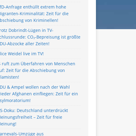
fD-Anfrage enthüllt extrem hohe
igranten-Kriminalität: Zeit für die
bschiebung von Kriminellen!
rotz Dobrindt-Lügen in TV-
chlussrunde: CO₂-Bepreisung ist größte
DU-Abzocke aller Zeiten!
lice Weidel live im TV!
S ruft zum Überfahren von Menschen
uf: Zeit für die Abschiebung von
slamisten!
DU & Ampel wollen nach der Wahl
ieder Afghanen einfliegen: Zeit für ein
sylmoratorium!
S-Doku: Deutschland unterdrückt
einungsfreiheit – Zeit für freie
einung!
arnevals-Umzüge aus