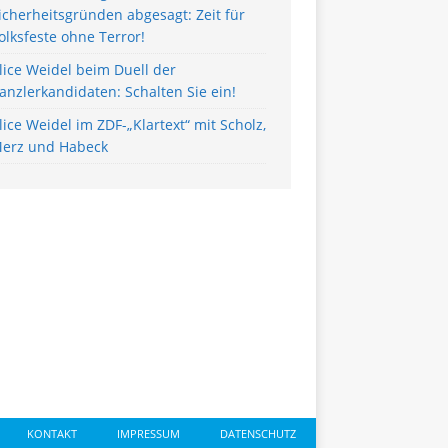
icherheitsgründen abgesagt: Zeit für
olksfeste ohne Terror!
lice Weidel beim Duell der
anzlerkandidaten: Schalten Sie ein!
lice Weidel im ZDF-„Klartext“ mit Scholz,
erz und Habeck
KONTAKT
IMPRESSUM
DATENSCHUTZ