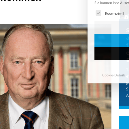
Cookie-Details
CDU & Ampel wollen nach
der Wahl wieder Afghanen
a
einfliegen: Zeit für ein
Asylmoratorium!
Die Bundesregierung und die CDU
halten die Wähler für dumm! Weil die
T
Stimmung wegen der von Afghanen
e
verübten Anschläge kippte, wurden die
g
Flüge vor der
[...]
S
A