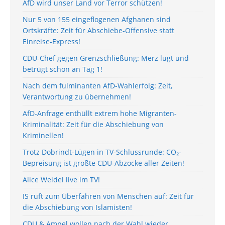
AfD wird unser Land vor Terror schützen!
Nur 5 von 155 eingeflogenen Afghanen sind
Ortskräfte: Zeit für Abschiebe-Offensive statt
Einreise-Express!
CDU-Chef gegen Grenzschließung: Merz lügt und
betrügt schon an Tag 1!
Nach dem fulminanten AfD-Wahlerfolg: Zeit,
Verantwortung zu übernehmen!
AfD-Anfrage enthüllt extrem hohe Migranten-
Kriminalität: Zeit für die Abschiebung von
Kriminellen!
Trotz Dobrindt-Lügen in TV-Schlussrunde: CO₂-
Bepreisung ist größte CDU-Abzocke aller Zeiten!
Alice Weidel live im TV!
IS ruft zum Überfahren von Menschen auf: Zeit für
die Abschiebung von Islamisten!
CDU & Ampel wollen nach der Wahl wieder