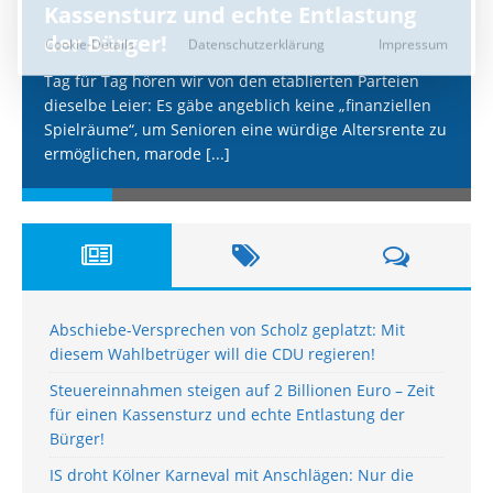
Kassensturz und echte Entlastung
der Bürger!
Tag für Tag hören wir von den etablierten Parteien
dieselbe Leier: Es gäbe angeblich keine „finanziellen
Spielräume“, um Senioren eine würdige Altersrente zu
ermöglichen, marode
[...]
Abschiebe-Versprechen von Scholz geplatzt: Mit
diesem Wahlbetrüger will die CDU regieren!
Steuereinnahmen steigen auf 2 Billionen Euro – Zeit
für einen Kassensturz und echte Entlastung der
Bürger!
IS droht Kölner Karneval mit Anschlägen: Nur die