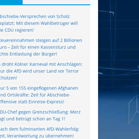
bschiebe-Versprechen von Scholz
eplatzt: Mit diesem Wahlbetrüger will
ie CDU regieren!
teuereinnahmen steigen auf 2 Billionen
uro – Zeit für einen Kassensturz und
chte Entlastung der Bürger!
S droht Kölner Karneval mit Anschlägen:
ur die AfD wird unser Land vor Terror
chützen!
ur 5 von 155 eingeflogenen Afghanen
ind Ortskräfte: Zeit für Abschiebe-
ffensive statt Einreise-Express!
DU-Chef gegen Grenzschließung: Merz
ügt und betrügt schon an Tag 1!
ach dem fulminanten AfD-Wahlerfolg:
eit, Verantwortung zu übernehmen!