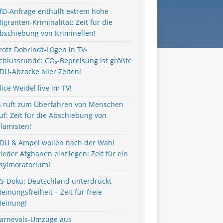
fD-Anfrage enthüllt extrem hohe
igranten-Kriminalität: Zeit für die
bschiebung von Kriminellen!
rotz Dobrindt-Lügen in TV-
chlussrunde: CO₂-Bepreisung ist größte
DU-Abzocke aller Zeiten!
lice Weidel live im TV!
S ruft zum Überfahren von Menschen
uf: Zeit für die Abschiebung von
slamisten!
DU & Ampel wollen nach der Wahl
ieder Afghanen einfliegen: Zeit für ein
sylmoratorium!
S-Doku: Deutschland unterdrückt
einungsfreiheit – Zeit für freie
einung!
arnevals-Umzüge aus