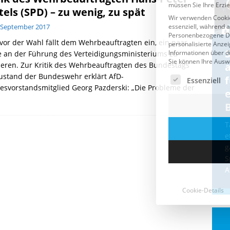
tels (SPD) – zu wenig, zu spät
 September 2017
vor der Wahl fällt dem Wehrbeauftragten ein, ein paar
Cookie-Details
CDU & Ampel wollen nach
e an der Führung des Verteidigungsministeriums zu
sieren. Zur Kritik des Wehrbeauftragten des Bundestags
der Wahl wieder Afghanen
a
ustand der Bundeswehr erklärt AfD-
einfliegen: Zeit für ein
svorstandsmitglied Georg Pazderski: „Die Probleme der
Asylmoratorium!
Die Bundesregierung und die CDU
halten die Wähler für dumm! Weil die
T
Stimmung wegen der von Afghanen
e
verübten Anschläge kippte, wurden die
g
Flüge vor der
[...]
S
A