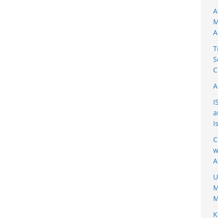
A
M
A
T
S
C
A
I
a
I
C
w
A
U
M
M
K