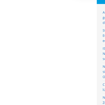
A
g
d
S
E
e
I
N
s
N
s
O
C
l
N
Z