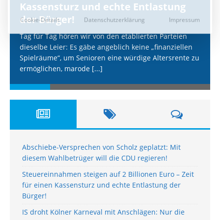
Kassensturz und echte Entlastung
der Bürger!
Tag für Tag hören wir von den etablierten Parteien
dieselbe Leier: Es gäbe angeblich keine „finanziellen
Spielräume“, um Senioren eine würdige Altersrente zu
ermöglichen, marode
[...]
Abschiebe-Versprechen von Scholz geplatzt: Mit
diesem Wahlbetrüger will die CDU regieren!
Steuereinnahmen steigen auf 2 Billionen Euro – Zeit
für einen Kassensturz und echte Entlastung der
Bürger!
IS droht Kölner Karneval mit Anschlägen: Nur die