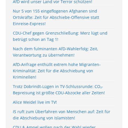
AfD wird unser Land vor Terror schützen!
Nur 5 von 155 eingeflogenen Afghanen sind
Ortskräfte: Zeit für Abschiebe-Offensive statt
Einreise-Express!
CDU-Chef gegen Grenzschließung: Merz lügt und
betrügt schon an Tag 1!
Nach dem fulminanten AfD-Wahlerfolg: Zeit,
Verantwortung zu übernehmen!
AfD-Anfrage enthüllt extrem hohe Migranten-
Kriminalität: Zeit für die Abschiebung von
Kriminellen!
Trotz Dobrindt-Lügen in TV-Schlussrunde: CO₂-
Bepreisung ist größte CDU-Abzocke aller Zeiten!
Alice Weidel live im TV!
IS ruft zum Überfahren von Menschen auf: Zeit für
die Abschiebung von Islamisten!
CDU & Ampel wollen nach der Wahl wieder