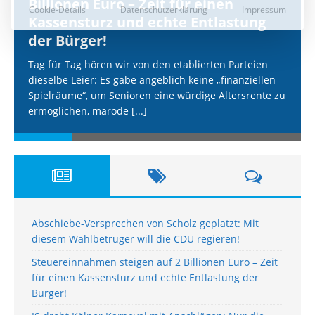
Billionen Euro – Zeit für einen
Kassensturz und echte Entlastung
der Bürger!
Tag für Tag hören wir von den etablierten Parteien
dieselbe Leier: Es gäbe angeblich keine „finanziellen
Spielräume“, um Senioren eine würdige Altersrente zu
ermöglichen, marode
[...]
Abschiebe-Versprechen von Scholz geplatzt: Mit
diesem Wahlbetrüger will die CDU regieren!
Steuereinnahmen steigen auf 2 Billionen Euro – Zeit
für einen Kassensturz und echte Entlastung der
Bürger!