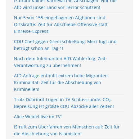
IS droht Kölner Karneval mit Anschlägen: Nur die
AfD wird unser Land vor Terror schützen!
Nur 5 von 155 eingeflogenen Afghanen sind
Ortskräfte: Zeit für Abschiebe-Offensive statt
Einreise-Express!
CDU-Chef gegen Grenzschließung: Merz lügt und
betrügt schon an Tag 1!
Nach dem fulminanten AfD-Wahlerfolg: Zeit,
Verantwortung zu übernehmen!
AfD-Anfrage enthüllt extrem hohe Migranten-
Kriminalität: Zeit für die Abschiebung von
Kriminellen!
Trotz Dobrindt-Lügen in TV-Schlussrunde: CO₂-
Bepreisung ist größte CDU-Abzocke aller Zeiten!
Alice Weidel live im TV!
IS ruft zum Überfahren von Menschen auf: Zeit für
die Abschiebung von Islamisten!