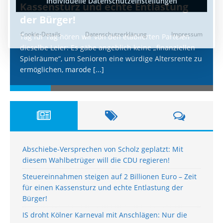
Kassensturz und echte Entlastung
der Bürger!
Tag für Tag hören wir von den etablierten Parteien
dieselbe Leier: Es gäbe angeblich keine „finanziellen
Spielräume“, um Senioren eine würdige Altersrente zu
ermöglichen, marode
[...]
Abschiebe-Versprechen von Scholz geplatzt: Mit
diesem Wahlbetrüger will die CDU regieren!
Steuereinnahmen steigen auf 2 Billionen Euro – Zeit
für einen Kassensturz und echte Entlastung der
Bürger!
IS droht Kölner Karneval mit Anschlägen: Nur die