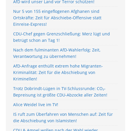
AfD wird unser Land vor Terror schützen!
Nur 5 von 155 eingeflogenen Afghanen sind
Ortskräfte: Zeit für Abschiebe-Offensive statt
Einreise-Express!
CDU-Chef gegen Grenzschließung: Merz lügt und
betrügt schon an Tag 1!
Nach dem fulminanten AfD-Wahlerfolg: Zeit,
Verantwortung zu übernehmen!
AfD-Anfrage enthüllt extrem hohe Migranten-
Kriminalität: Zeit für die Abschiebung von
Kriminellen!
Trotz Dobrindt-Lügen in TV-Schlussrunde: CO₂-
Bepreisung ist größte CDU-Abzocke aller Zeiten!
Alice Weidel live im TV!
IS ruft zum Überfahren von Menschen auf: Zeit für
die Abschiebung von Islamisten!
CDU & Ampel wollen nach der Wahl wieder