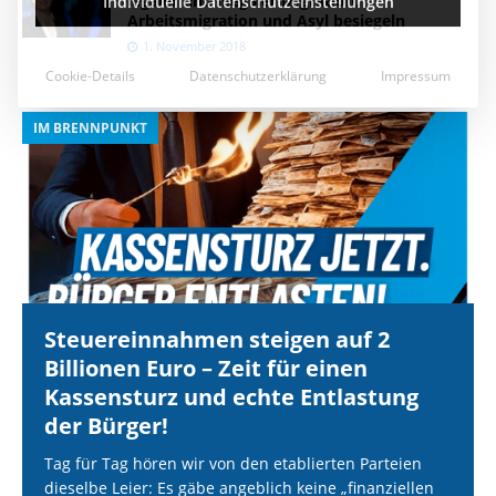
legaler und illegaler Migration,
Arbeitsmigration und Asyl besiegeln
1. November 2018
IM BRENNPUNKT
I
Steuereinnahmen steigen auf 2
Billionen Euro – Zeit für einen
Kassensturz und echte Entlastung
der Bürger!
Tag für Tag hören wir von den etablierten Parteien
dieselbe Leier: Es gäbe angeblich keine „finanziellen