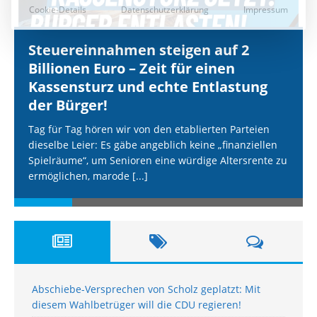
Steuereinnahmen steigen auf 2
Billionen Euro – Zeit für einen
Kassensturz und echte Entlastung
der Bürger!
Tag für Tag hören wir von den etablierten Parteien
dieselbe Leier: Es gäbe angeblich keine „finanziellen
Spielräume“, um Senioren eine würdige Altersrente zu
ermöglichen, marode
[...]
Abschiebe-Versprechen von Scholz geplatzt: Mit
diesem Wahlbetrüger will die CDU regieren!