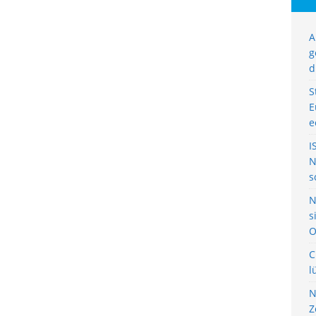
A
g
d
S
E
e
I
N
s
N
s
O
C
l
N
Z