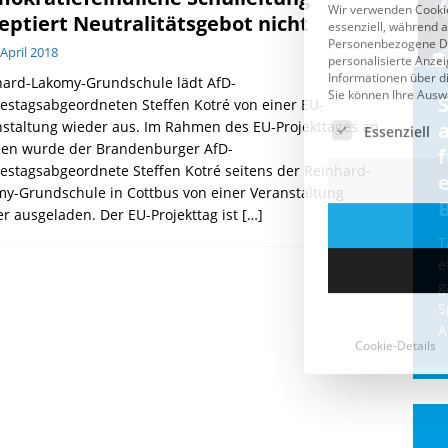
eptiert Neutralitätsgebot nicht
 April 2018
hard-Lakomy-Grundschule lädt AfD-
Cookie-Details
CDU & Ampel wollen nach
stagsabgeordneten Steffen Kotré von einer EU-
staltung wieder aus. Im Rahmen des EU-Projekttages an
der Wahl wieder Afghanen
a
len wurde der Brandenburger AfD-
einfliegen: Zeit für ein
stagsabgeordnete Steffen Kotré seitens der Reinhard-
Asylmoratorium!
y-Grundschule in Cottbus von einer Veranstaltung
r ausgeladen. Der EU-Projekttag ist
[…]
Die Bundesregierung und die CDU
halten die Wähler für dumm! Weil die
T
Stimmung wegen der von Afghanen
e
verübten Anschläge kippte, wurden die
g
Flüge vor der
[...]
S
A