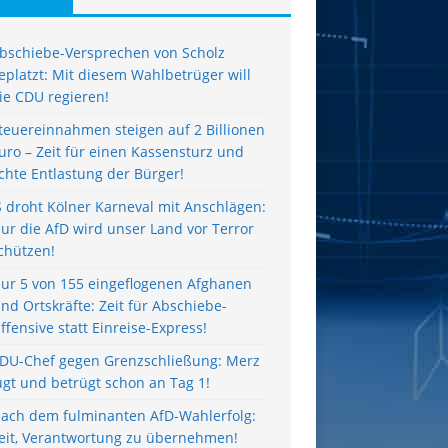
bschiebe-Versprechen von Scholz
eplatzt: Mit diesem Wahlbetrüger will
ie CDU regieren!
teuereinnahmen steigen auf 2 Billionen
uro – Zeit für einen Kassensturz und
chte Entlastung der Bürger!
S droht Kölner Karneval mit Anschlägen:
ur die AfD wird unser Land vor Terror
chützen!
ur 5 von 155 eingeflogenen Afghanen
ind Ortskräfte: Zeit für Abschiebe-
ffensive statt Einreise-Express!
DU-Chef gegen Grenzschließung: Merz
ügt und betrügt schon an Tag 1!
ach dem fulminanten AfD-Wahlerfolg:
eit, Verantwortung zu übernehmen!