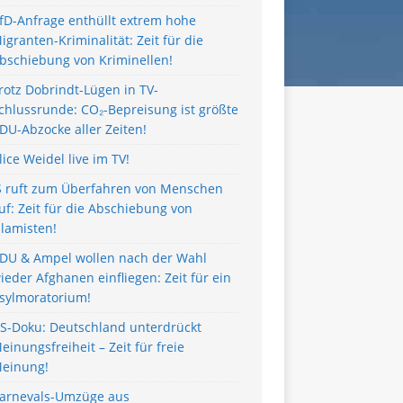
fD-Anfrage enthüllt extrem hohe
igranten-Kriminalität: Zeit für die
bschiebung von Kriminellen!
rotz Dobrindt-Lügen in TV-
chlussrunde: CO₂-Bepreisung ist größte
DU-Abzocke aller Zeiten!
lice Weidel live im TV!
S ruft zum Überfahren von Menschen
uf: Zeit für die Abschiebung von
slamisten!
DU & Ampel wollen nach der Wahl
ieder Afghanen einfliegen: Zeit für ein
sylmoratorium!
S-Doku: Deutschland unterdrückt
einungsfreiheit – Zeit für freie
einung!
arnevals-Umzüge aus