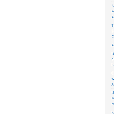
A
M
A
T
S
C
A
I
a
I
C
w
A
U
M
M
K